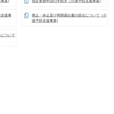
事業)
指定更新申請の手続き（介護予防支援事業)
防支援事
廃止・休止及び再開届出書の提出について（介
護予防支援事業)
出について