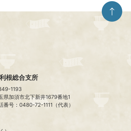
ペ
ー
ジ
ト
ッ
プ
へ
利根総合支所
49-1193
玉県加須市北下新井1679番地1
話番号：0480-72-1111（代表）