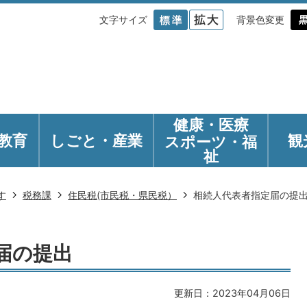
文字サイズ
背景色変更
健康・医療
教育
しごと・産業
観
スポーツ・福
祉
す
税務課
住民税(市民税・県民税）
相続人代表者指定届の提
届の提出
更新日：2023年04月06日