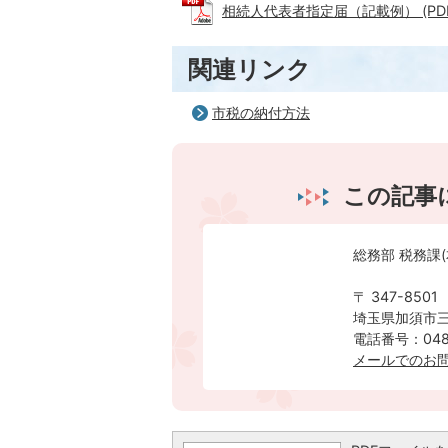
相続人代表者指定届（記載例） (PDFファ
関連リンク
市税の納付方法
この記事
総務部 税務課(
〒 347-8501
埼玉県加須市三
電話番号：0480
メールでのお