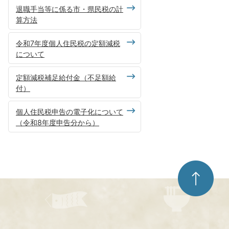
退職手当等に係る市・県民税の計
算方法
令和7年度個人住民税の定額減税
について
定額減税補足給付金（不足額給
付）
個人住民税申告の電子化について
（令和8年度申告分から）
ペ
ー
ジ
ト
ッ
プ