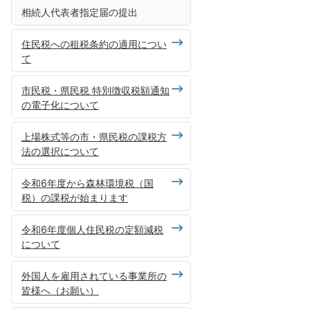
相続人代表者指定届の提出
住民税への租税条約の適用につい
て
市民税・県民税 特別徴収税額通知
の電子化について
上場株式等の市・県民税の課税方
法の選択について
令和6年度から森林環境税（国
税）の課税が始まります
令和6年度個人住民税の定額減税
について
外国人を雇用されている事業所の
皆様へ（お願い）