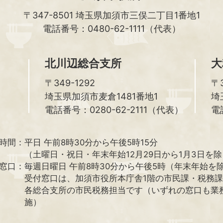
〒347-8501
埼玉県加須市三俣二丁目1番地1
電話番号：0480-62-1111（代表）
北川辺総合支所
大
〒349-1292
〒3
埼玉県加須市麦倉1481番地1
埼
電話番号：0280-62-2111（代表）
電
時間：
平日 午前8時30分から午後5時15分
（土曜日・祝日・年末年始12月29日から1月3日を
窓口：
毎週日曜日 午前8時30分から午後5時（年末年始を
受付窓口は、加須市役所本庁舎1階の市民課・税務
各総合支所の市民税務担当です（いずれの窓口も業
施）