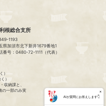
へ
利根総合支所
49-1193
玉県加須市北下新井1679番地1
話番号：0480-72-1111（代表）
除く）
除く）
課・収納課と、
務の一部のみ実
×
AIが質問にお答えします👇