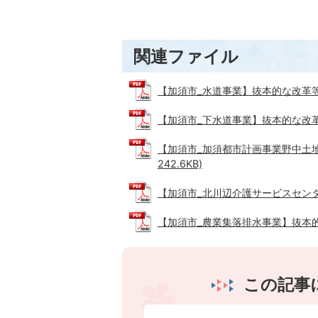
関連ファイル
【加須市_水道事業】抜本的な改革等の取組
【加須市_下水道事業】抜本的な改革等の
【加須市_加須都市計画事業野中土地
242.6KB)
【加須市_北川辺介護サービスセンター】
【加須市_農業集落排水事業】抜本的な改
この記事