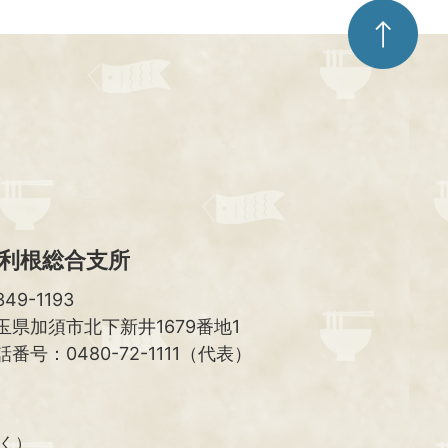
ペ
ー
ジ
ト
ッ
プ
へ
利根総合支所
49-1193
玉県加須市北下新井1679番地1
話番号：0480-72-1111（代表）
除く）