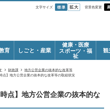
文字サイズ
背景色変更
健康・医療
教育
しごと・産業
観
スポーツ・福
祉
す
財政課
地方公営企業の抜本的な改革等
日時点】地方公営企業の抜本的な改革等の取組状況
1日時点】地方公営企業の抜本的な