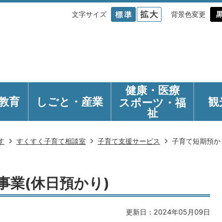
文字サイズ
背景色変更
健康・医療
教育
しごと・産業
観
スポーツ・福
祉
す
すくすく子育て相談室
子育て支援サービス
子育て短期預か
事業(休日預かり)
更新日：2024年05月09日