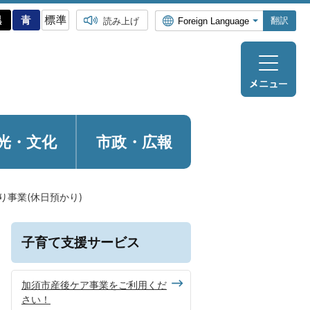
翻訳
読み上げ
光・
文化
市政・広報
り事業(休日預かり)
子育て支援サービス
加須市産後ケア事業をご利用くだ
さい！