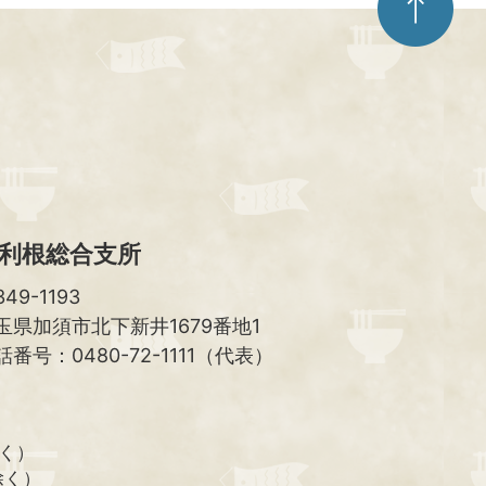
ー
ジ
ト
ッ
プ
へ
利根総合支所
49-1193
玉県加須市北下新井1679番地1
話番号：0480-72-1111（代表）
除く）
除く）