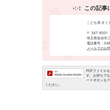
この記事
こども局 すく
〒 347-8501
埼玉県加須市三
電話番号：0480
​​​​​​​メー
PDFファイルを閲
す。お持ちでない方
ードボタンを
ください。