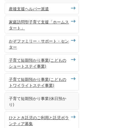
産後支援ヘルパー派遣
家庭訪問型子育て支援「ホームス
タート」
かぞファミリー・サポート・セン
ター
子育て短期預かり事業(こどもの
ショートステイ事業)
子育て短期預かり事業(こどもの
トワイライトステイ事業)
子育て短期預かり事業(休日預か
り)
ひととき託児のご利用と託児ボラ
ンティア募集