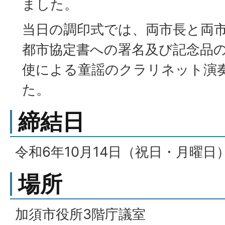
ました。
当日の調印式では、両市長と両
都市協定書への署名及び記念品
使による童謡のクラリネット演
た。
締結日
令和6年10月14日（祝日・月曜日
場所
加須市役所3階庁議室