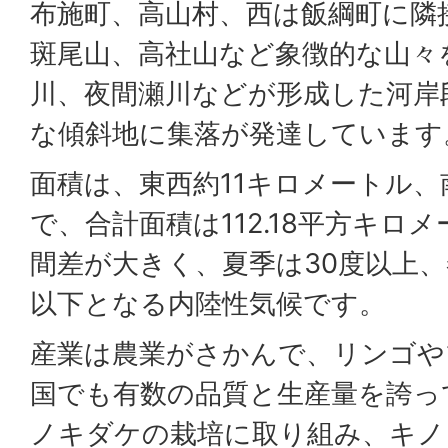
布施町、高山村、西は飯綱町に隣
斑尾山、高社山など象徴的な山々
川、夜間瀬川などが形成した河岸
な傾斜地に集落が発達しています
面積は、東西約11キロメートル、
で、合計面積は112.18平方キロ
間差が大きく、夏季は30度以上、
以下となる内陸性気候です。
産業は農業がさかんで、リンゴや
国でも有数の品質と生産量を誇っ
ノキダケの栽培に取り組み、キノ