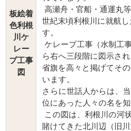
高瀬舟・官船・通運丸等
板絵着
世紀末頃利根川に就航し
色利根
す。
川ケ
ケレープ工事（水制工
レー
ら右へ三段階に図示され
プ工事
省旗を高々と掲げてその
図
います。
さらに世話人からは、当
位にあった人々の名を
この図は、利根川の河
賭けてきた北川辺（旧川