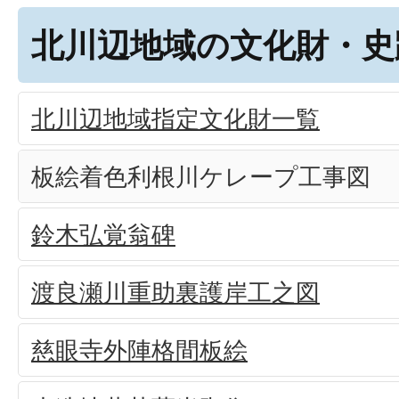
北川辺地域の文化財・史
北川辺地域指定文化財一覧
板絵着色利根川ケレープ工事図
鈴木弘覚翁碑
渡良瀬川重助裏護岸工之図
慈眼寺外陣格間板絵