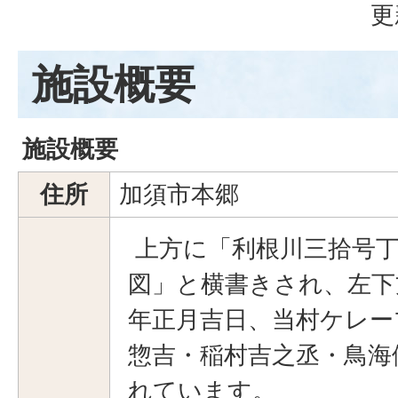
更
施設概要
施設概要
住所
加須市本郷
上方に「利根川三拾号
図」と横書きされ、左下
年正月吉日、当村ケレー
惣吉・稲村吉之丞・鳥海
れています。