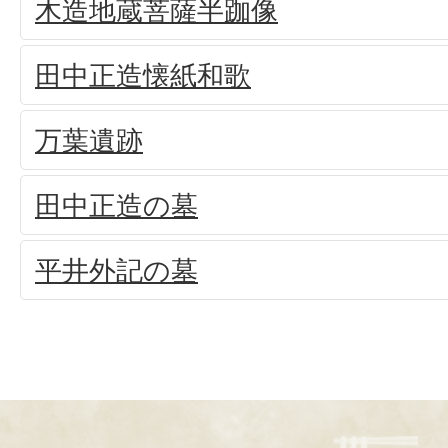
木造地蔵菩薩半跏像
田中正造懐紙和歌
万葉遺跡
田中正造の墓
平井外記の墓