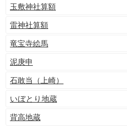
玉敷神社算額
雷神社算額
竜宝寺絵馬
泥庚申
石敢当（上崎）
いぼとり地蔵
背高地蔵