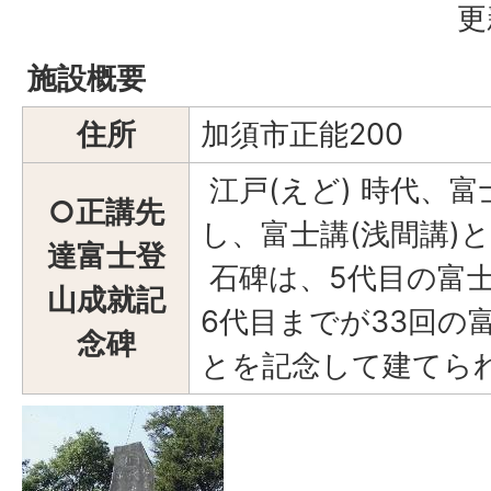
更
施設概要
住所
加須市正能200
江戸(えど) 時代、
○正講先
し、富士講(浅間講)
達富士登
石碑は、5代目の富士
山成就記
6代目までが33回の
念碑
とを記念して建てら