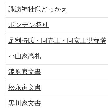
諏訪神社鎌どっかえ
ボンデン祭り
足利持氏・同春王・同安王供養塔
小山家高札
漆原家文書
松永家文書
黒川家文書