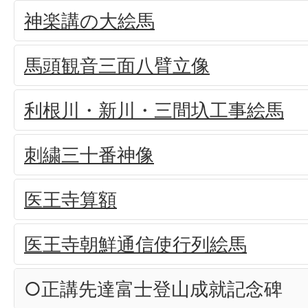
神楽講の大絵馬
馬頭観音三面八臂立像
利根川・新川・三間圦工事絵馬
刺繍三十番神像
医王寺算額
医王寺朝鮮通信使行列絵馬
○正講先達富士登山成就記念碑