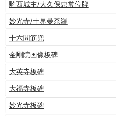
騎西城主/大久保忠常位牌
妙光寺/十界曼荼羅
十六間筋兜
金剛院画像板碑
大英寺板碑
大福寺板碑
妙光寺板碑