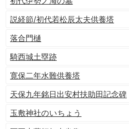
初代伊勢ノ海の墓
説経節/初代若松辰太夫供養塔
落合門樋
騎西城土塁跡
寛保二年水難供養塔
天保九年銘日出安村扶助田記念碑
玉敷神社のいちょう