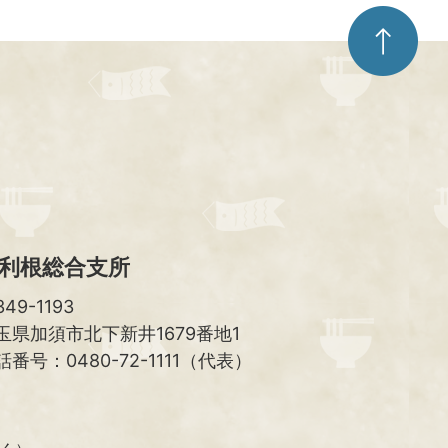
ペ
ー
ジ
ト
ッ
プ
へ
利根総合支所
49-1193
玉県加須市北下新井1679番地1
話番号：0480-72-1111（代表）