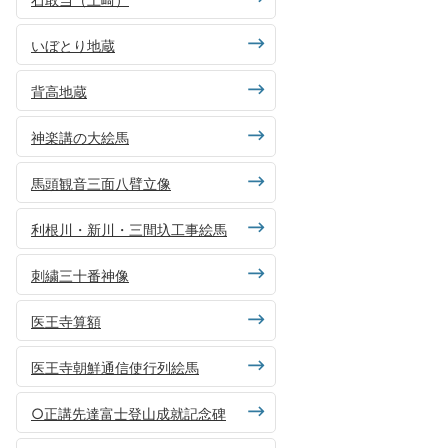
いぼとり地蔵
背高地蔵
神楽講の大絵馬
馬頭観音三面八臂立像
利根川・新川・三間圦工事絵馬
刺繍三十番神像
医王寺算額
医王寺朝鮮通信使行列絵馬
○正講先達富士登山成就記念碑