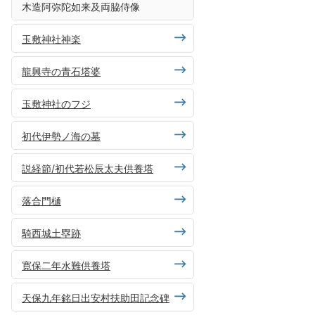
木造阿弥陀如来及両脇侍像
玉敷神社神楽
龍興寺の青石塔婆
玉敷神社のフジ
初代伊勢ノ海の墓
説経節/初代若松辰太夫供養塔
落合門樋
騎西城土塁跡
寛保二年水難供養塔
天保九年銘日出安村扶助田記念碑