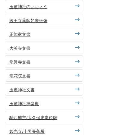
玉敷神社のいちょう
医王寺薬師如来坐像
正能家文書
大英寺文書
龍興寺文書
龍花院文書
玉敷神社文書
玉敷神社神楽殿
騎西城主/大久保忠常位牌
妙光寺/十界曼荼羅