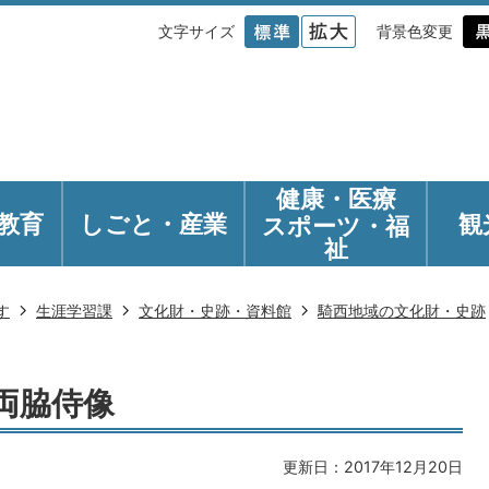
文字サイズ
背景色変更
健康・医療
教育
しごと・産業
観
スポーツ・福
祉
す
生涯学習課
文化財・史跡・資料館
騎西地域の文化財・史跡
両脇侍像
更新日：2017年12月20日