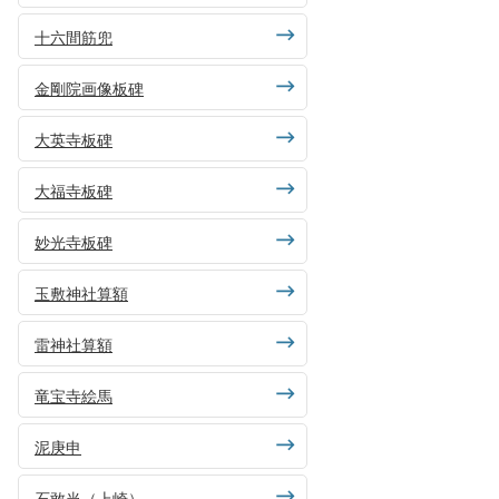
十六間筋兜
金剛院画像板碑
大英寺板碑
大福寺板碑
妙光寺板碑
玉敷神社算額
雷神社算額
竜宝寺絵馬
泥庚申
石敢当（上崎）