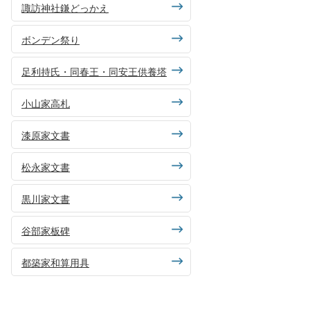
諏訪神社鎌どっかえ
ボンデン祭り
足利持氏・同春王・同安王供養塔
小山家高札
漆原家文書
松永家文書
黒川家文書
谷部家板碑
都築家和算用具