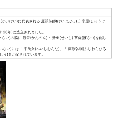
慶(かいけい)に代表される 慶派仏師(けいはぶっし) 宗慶(しゅうけ
1196年)に造立されました。
らい)の脇に 観音(かんのん)・ 勢至(せいし) 菩薩(ぼさつ)を配し
いない)には「 平氏女(へいしおんな)」「 藤原弘綱(ふじわらひろ
せしゅ)名が記されています。