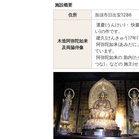
施設概要
住所
加須市日出安1286
運慶(うんけい)・ 快
い)の作です。
建久(けんきゅう)7年(
木造阿弥陀如来
阿弥陀如来(あみだにょ
及両脇侍像
ています。
阿弥陀如来の 胎内(た
つな)」などの 施主(