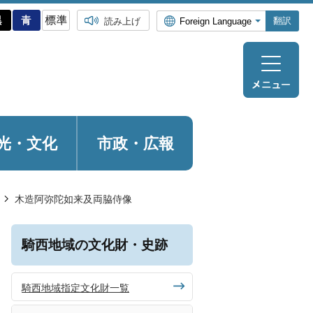
翻訳
読み上げ
光・
文化
市政・広報
木造阿弥陀如来及両脇侍像
騎西地域の文化財・史跡
騎西地域指定文化財一覧