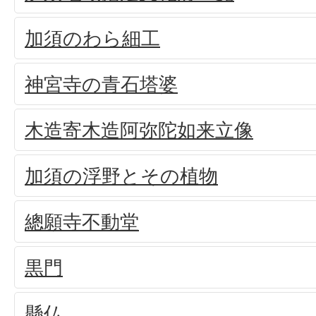
加須のわら細工
神宮寺の青石塔婆
木造寄木造阿弥陀如来立像
加須の浮野とその植物
總願寺不動堂
黒門
懸仏