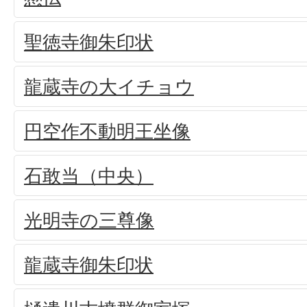
聖徳寺御朱印状
龍蔵寺の大イチョウ
円空作不動明王坐像
石敢当（中央）
光明寺の三尊像
龍蔵寺御朱印状