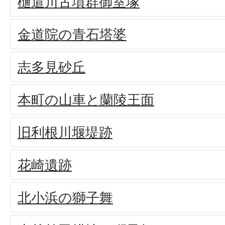
樋遣川古墳群御室塚
金道院の青石塔婆
志多見砂丘
本町の山車と蘭陵王面
旧利根川堰堤跡
花崎遺跡
北小浜の獅子舞