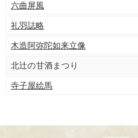
六曲屏風
礼羽誌略
木造阿弥陀如来立像
北辻の甘酒まつり
寺子屋絵馬