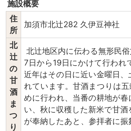
施設概要
住
加須市北辻282 久伊豆神社
所
北
北辻地区内に伝わる無形民俗文
辻
7日から19日にかけて行われ
の
近年はその日に近い金曜日、
甘
れています。甘酒まつりは五
酒
めに行われ、当番の耕地が春
ま
い、秋に収穫した新米で甘酒
つ
が奉納したあと、参拝者に
り