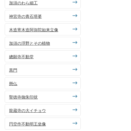
加須のわら細工
神宮寺の青石塔婆
木造寄木造阿弥陀如来立像
加須の浮野とその植物
總願寺不動堂
黒門
懸仏
聖徳寺御朱印状
龍蔵寺の大イチョウ
円空作不動明王坐像