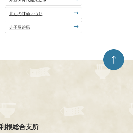
北辻の甘酒まつり
寺子屋絵馬
ペ
ー
ジ
ト
ッ
プ
へ
利根総合支所