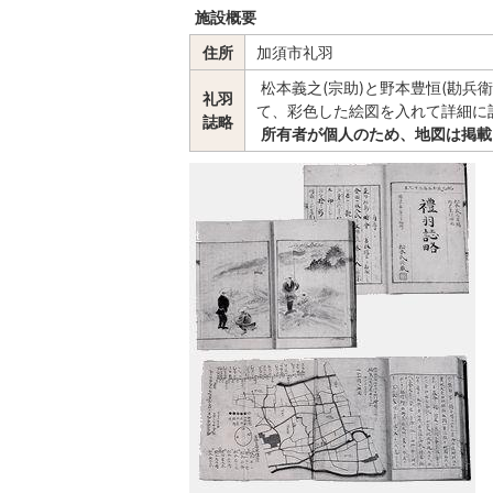
施設概要
住所
加須市礼羽
松本義之(宗助)と野本豊恒(勘兵
礼羽
て、彩色した絵図を入れて詳細に
誌略
所有者が個人のため、地図は掲載