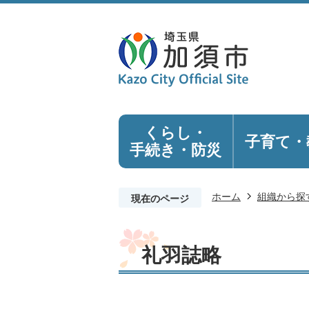
くらし・
子育て・
手続き
・防災
ホーム
組織から探
現在のページ
礼羽誌略