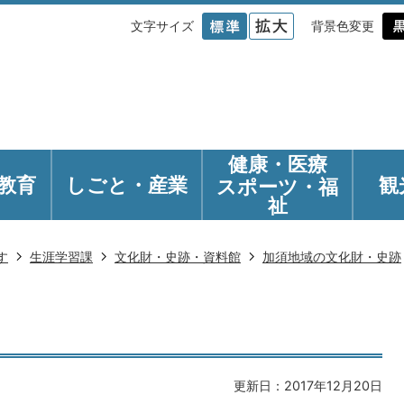
文字サイズ
背景色変更
健康・医療
教育
しごと・産業
観
スポーツ・福
祉
す
生涯学習課
文化財・史跡・資料館
加須地域の文化財・史跡
更新日：2017年12月20日