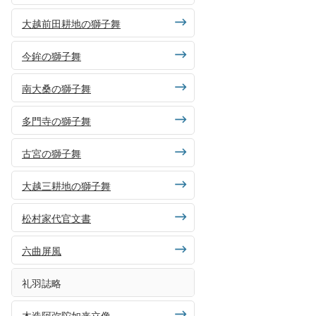
大越前田耕地の獅子舞
今鉾の獅子舞
南大桑の獅子舞
多門寺の獅子舞
古宮の獅子舞
大越三耕地の獅子舞
松村家代官文書
六曲屏風
礼羽誌略
木造阿弥陀如来立像