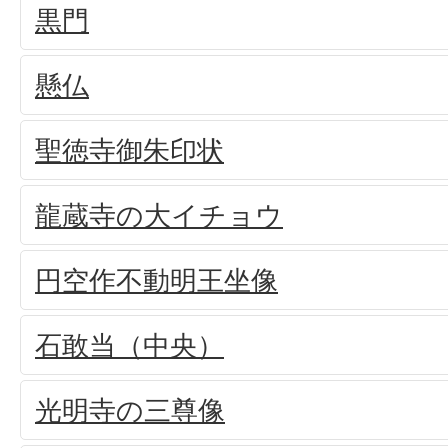
黒門
懸仏
聖徳寺御朱印状
龍蔵寺の大イチョウ
円空作不動明王坐像
石敢当（中央）
光明寺の三尊像