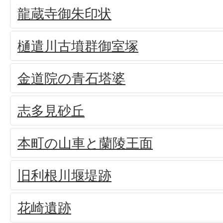
龍蔵寺御朱印状
樋遣川古墳群御室塚
金道院の青石塔婆
志多見砂丘
本町の山車と蘭陵王面
旧利根川堰堤跡
花崎遺跡