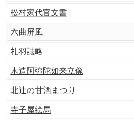
松村家代官文書
六曲屏風
礼羽誌略
木造阿弥陀如来立像
北辻の甘酒まつり
寺子屋絵馬