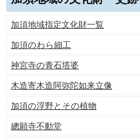
加須地域指定文化財一覧
加須のわら細工
神宮寺の青石塔婆
木造寄木造阿弥陀如来立像
加須の浮野とその植物
總願寺不動堂