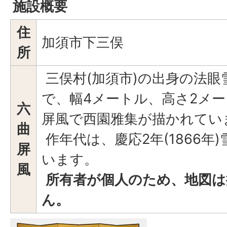
施設概要
住
加須市下三俣
所
三俣村(加須市)の出身の法眼
で、幅4メートル、高さ2メ
六
屏風で西園雅集が描かれてい
曲
作年代は、慶応2年(1866年
屏
います。
風
所有者が個人のため、地図は
ん。