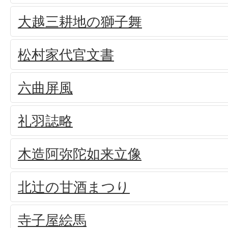
大越三耕地の獅子舞
松村家代官文書
六曲屏風
礼羽誌略
木造阿弥陀如来立像
北辻の甘酒まつり
寺子屋絵馬