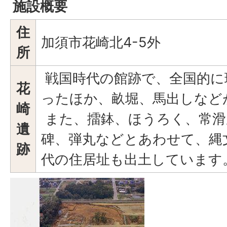
施設概要
住
加須市花崎北4-5外
所
戦国時代の館跡で、全国的に
花
ったほか、畝堀、馬出しなど
崎
また、擂鉢、ほうろく、常滑
遺
碑、弾丸などとあわせて、縄
跡
代の住居址も出土していま