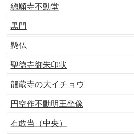
總願寺不動堂
黒門
懸仏
聖徳寺御朱印状
龍蔵寺の大イチョウ
円空作不動明王坐像
石敢当（中央）