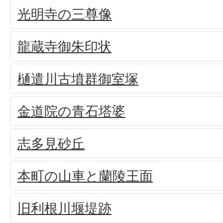
光明寺の三尊像
龍蔵寺御朱印状
樋遣川古墳群御室塚
金道院の青石塔婆
志多見砂丘
本町の山車と蘭陵王面
旧利根川堰堤跡