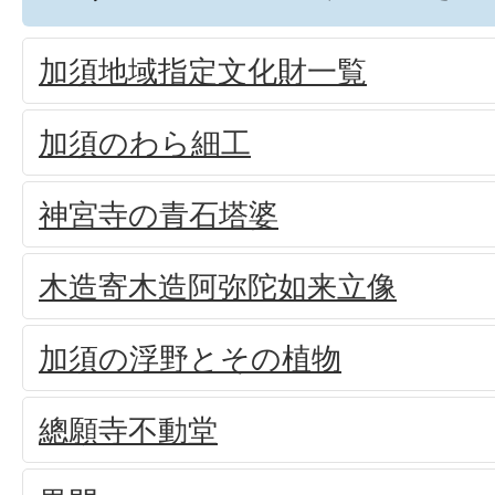
加須地域指定文化財一覧
加須のわら細工
神宮寺の青石塔婆
木造寄木造阿弥陀如来立像
加須の浮野とその植物
總願寺不動堂