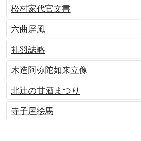
松村家代官文書
六曲屏風
礼羽誌略
木造阿弥陀如来立像
北辻の甘酒まつり
寺子屋絵馬