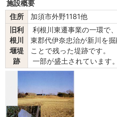
施設概要
住所
加須市外野1181他
旧利
利根川東遷事業の一環で、元和
根川
東郡代伊奈忠治が新川を掘
堰堤
ことで残った堤跡です。
跡
一部が盛土されています