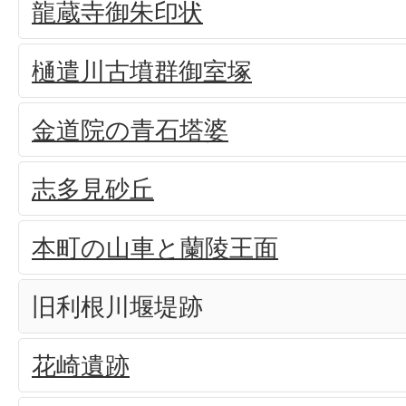
龍蔵寺御朱印状
樋遣川古墳群御室塚
金道院の青石塔婆
志多見砂丘
本町の山車と蘭陵王面
旧利根川堰堤跡
花崎遺跡