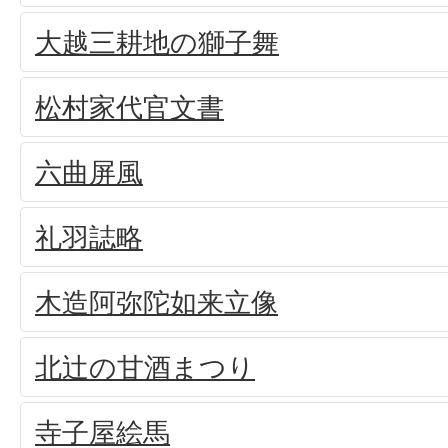
大越三耕地の獅子舞
松村家代官文書
六曲屏風
礼羽誌略
木造阿弥陀如来立像
北辻の甘酒まつり
寺子屋絵馬