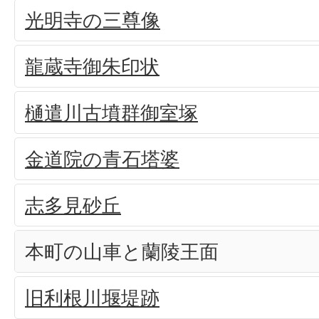
光明寺の三尊像
龍蔵寺御朱印状
樋遣川古墳群御室塚
金道院の青石塔婆
志多見砂丘
本町の山車と蘭陵王面
旧利根川堰堤跡