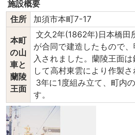
施設概要
住所
加須市本町7-17
文久2年(1862年)日本橋
本町
が合同で建造したもので、明治
の山
入されました。蘭陵王面は
車と
して高村東雲により作製さ
蘭陵
3年に1度組み立て、町内
王面
す。