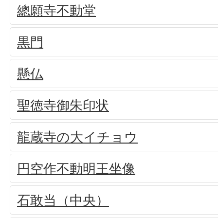
總願寺不動堂
黒門
懸仏
聖徳寺御朱印状
龍蔵寺の大イチョウ
円空作不動明王坐像
石敢当（中央）