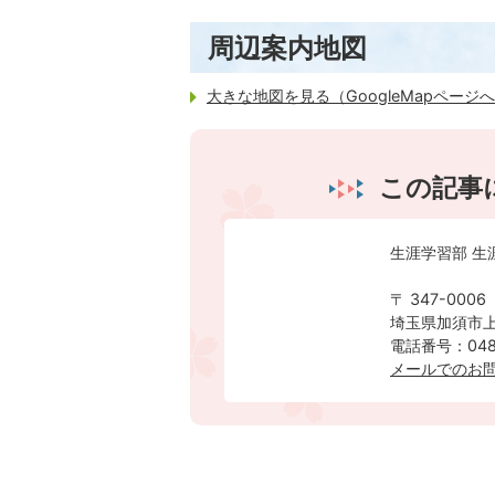
周辺案内地図
大きな地図を見る（GoogleMapページ
この記事
生涯学習部 生
〒 347-0006
埼玉県加須市上
電話番号：0480
メールでのお