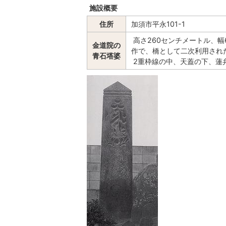
施設概要
住所
加須市平永101-1
高さ260センチメートル、
金道院の
作で、橋として二次利用され
青石塔婆
2重枠線の中、天蓋の下、蓮