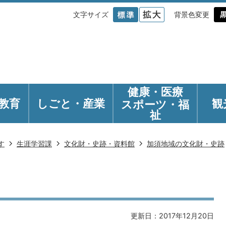
文字サイズ
背景色変更
健康・医療
教育
しごと・産業
観
スポーツ・福
祉
す
生涯学習課
文化財・史跡・資料館
加須地域の文化財・史跡
更新日：2017年12月20日