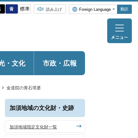
翻訳
読み上げ
光・
文化
市政・広報
金道院の青石塔婆
加須地域の文化財・史跡
加須地域指定文化財一覧