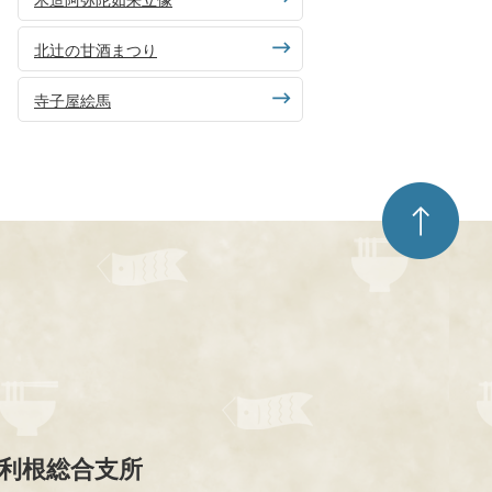
北辻の甘酒まつり
寺子屋絵馬
ペ
ー
ジ
ト
ッ
プ
へ
利根総合支所