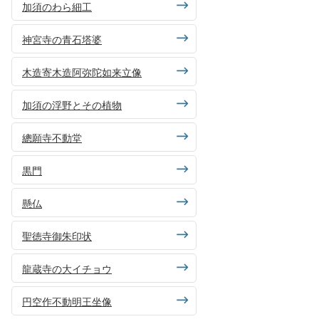
加須のわら細工
神宮寺の青石塔婆
木造寄木造阿弥陀如来立像
加須の浮野とその植物
總願寺不動堂
黒門
懸仏
聖徳寺御朱印状
龍蔵寺の大イチョウ
円空作不動明王坐像