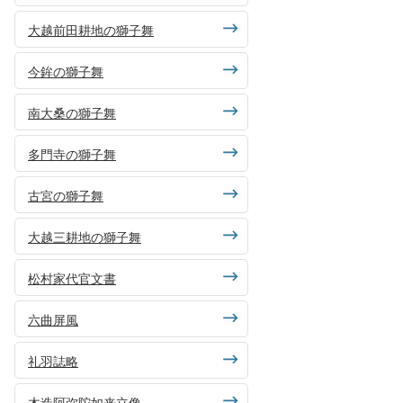
大越前田耕地の獅子舞
今鉾の獅子舞
南大桑の獅子舞
多門寺の獅子舞
古宮の獅子舞
大越三耕地の獅子舞
松村家代官文書
六曲屏風
礼羽誌略
木造阿弥陀如来立像