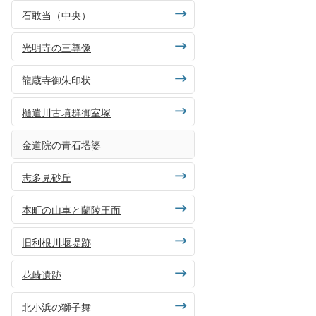
石敢当（中央）
光明寺の三尊像
龍蔵寺御朱印状
樋遣川古墳群御室塚
金道院の青石塔婆
志多見砂丘
本町の山車と蘭陵王面
旧利根川堰堤跡
花崎遺跡
北小浜の獅子舞