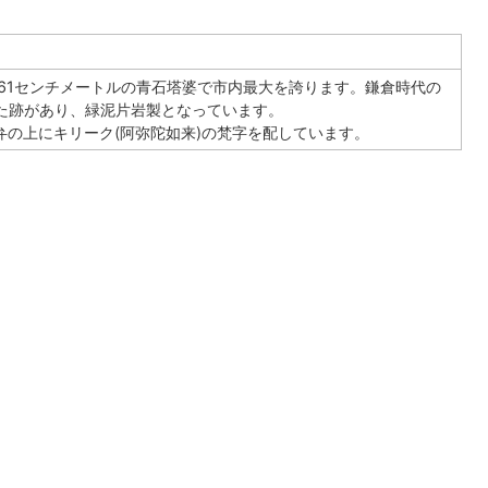
幅61センチメートルの青石塔婆で市内最大を誇ります。鎌倉時代の
た跡があり、緑泥片岩製となっています。
弁の上にキリーク(阿弥陀如来)の梵字を配しています。