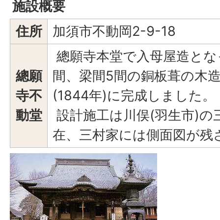
施設概要
住所
加須市不動岡2-9-18
總願寺本堂で入母屋造とな
總願
間、梁間5間の銅板葺の木造
寺不
(1844年)に完成しました。
動堂
設計施工は川俣(羽生市)の
在、三村家には側面図が残