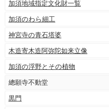
加須地域指定文化財一覧
加須のわら細工
神宮寺の青石塔婆
木造寄木造阿弥陀如来立像
加須の浮野とその植物
總願寺不動堂
黒門