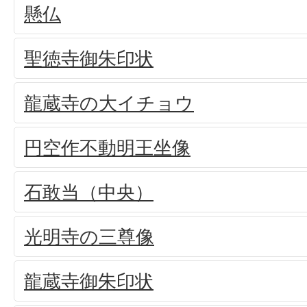
懸仏
聖徳寺御朱印状
龍蔵寺の大イチョウ
円空作不動明王坐像
石敢当（中央）
光明寺の三尊像
龍蔵寺御朱印状