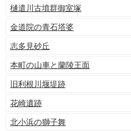
樋遣川古墳群御室塚
金道院の青石塔婆
志多見砂丘
本町の山車と蘭陵王面
旧利根川堰堤跡
花崎遺跡
北小浜の獅子舞