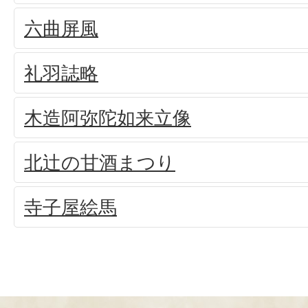
六曲屏風
礼羽誌略
木造阿弥陀如来立像
北辻の甘酒まつり
寺子屋絵馬