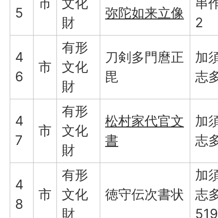
市
文化
串作
5
弥陀如来立像
財
2
有形
4
刀剣多門麿正
加
市
文化
6
毘
志
財
有形
4
松村家代官文
加
市
文化
7
書
志
財
有形
加
4
市
文化
徳守伝次書状
志
8
財
519