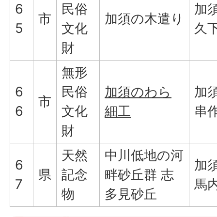
6
民俗
加
市
加須の木遣り
5
文化
久
財
無形
6
民俗
加須のわら
加
市
6
文化
細工
串
財
天然
中川低地の河
6
加
県
記念
畔砂丘群 志
7
馬
物
多見砂丘