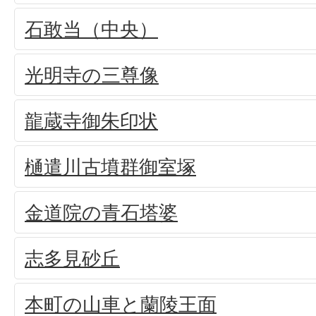
石敢当（中央）
光明寺の三尊像
龍蔵寺御朱印状
樋遣川古墳群御室塚
金道院の青石塔婆
志多見砂丘
本町の山車と蘭陵王面