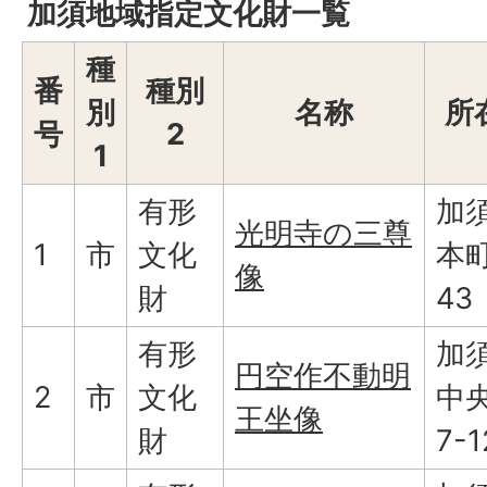
加須地域指定文化財一覧
種
番
種別
別
名称
所
号
2
1
有形
加
光明寺の三尊
1
市
文化
本町
像
財
43
有形
加
円空作不動明
2
市
文化
中央
王坐像
財
7-1