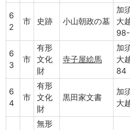
加
6
市
史跡
小山朝政の墓
大越
2
98-
有形
加
6
市
文化
寺子屋絵馬
大越
3
財
84
有形
6
加
市
文化
黒田家文書
4
大
財
無形