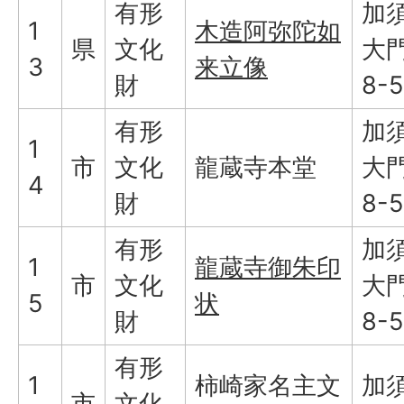
有形
加
1
木造阿弥陀如
県
文化
大門
3
来立像
財
8-5
有形
加
1
市
文化
龍蔵寺本堂
大門
4
財
8-5
有形
加
1
龍蔵寺御朱印
市
文化
大門
5
状
財
8-5
有形
1
柿崎家名主文
加
市
文化