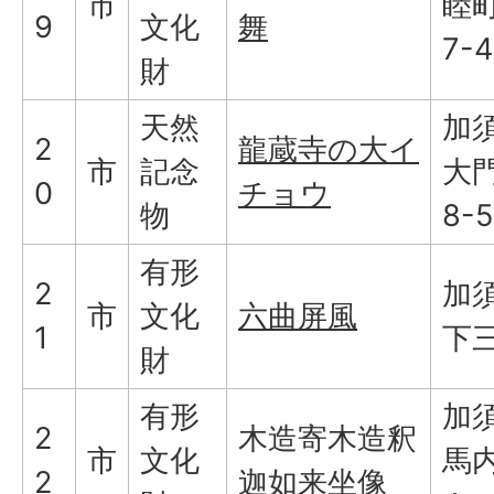
市
睦町
9
文化
舞
7-
財
天然
加
2
龍蔵寺の大イ
市
記念
大門
0
チョウ
物
8-5
有形
2
加
市
文化
六曲屏風
1
下
財
有形
加
2
木造寄木造釈
市
文化
馬内
2
迦如来坐像