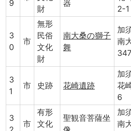
9
器
財
2-1
無形
加
3
民俗
南大桑の獅子
市
南
0
文化
舞
34
財
加
3
市
史跡
花崎遺跡
花崎
1
6
有形
加
3
聖観音菩薩坐
市
文化
南
2
像