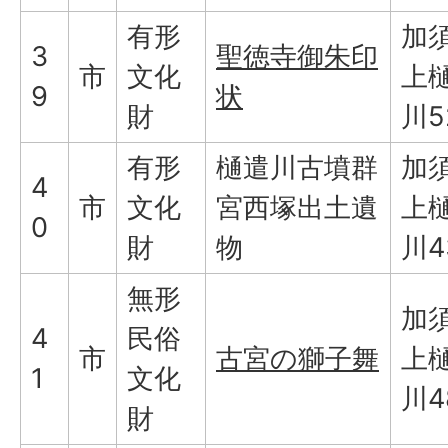
有形
加
3
聖徳寺御朱印
市
文化
上
9
状
財
川5
有形
樋遣川古墳群
加
4
市
文化
宮西塚出土遺
上
0
財
物
川4
無形
加
4
民俗
市
古宮の獅子舞
上
1
文化
川4
財