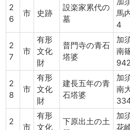
加
2
設楽家累代の
市
史跡
馬内
6
墓
4
有形
加
2
普門寺の青石
市
文化
南
7
塔婆
財
94
有形
加
2
建長五年の青
市
文化
南
8
石塔婆
財
33
有形
加
2
下原出土の土
市
文化
花崎