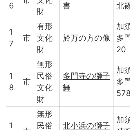
6
書
北
財
有形
加
1
市
文化
於万の方の像
多門
7
財
20
無形
加
1
民俗
多門寺の獅子
市
多
8
文化
舞
57
財
無形
加
1
民俗
北小浜の獅子