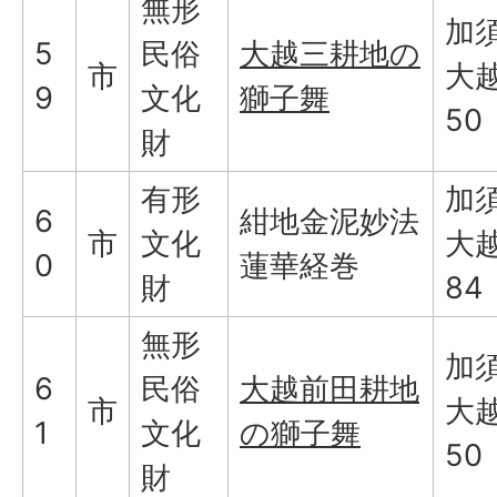
無形
加
5
民俗
大越三耕地の
市
大越
9
文化
獅子舞
50
財
有形
加
6
紺地金泥妙法
市
文化
大越
0
蓮華経巻
財
84
無形
加
6
民俗
大越前田耕地
市
大越
1
文化
の獅子舞
50
財