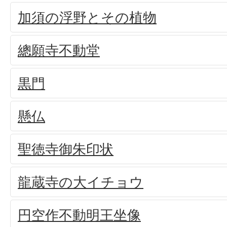
加須の浮野とその植物
總願寺不動堂
黒門
懸仏
聖徳寺御朱印状
龍蔵寺の大イチョウ
円空作不動明王坐像