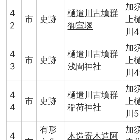
加
4
樋遣川古墳群
市
史跡
上
2
御室塚
川4
加
4
樋遣川古墳群
市
史跡
上
3
浅間神社
川4
加
4
樋遣川古墳群
市
史跡
上
4
稲荷神社
川5
有形
加
4
木造寄木造阿