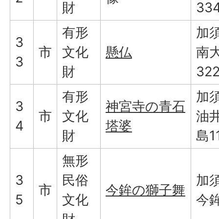
財
33
有形
加
3
市
文化
懸仏
南
3
財
32
有形
加
3
神宮寺の青石
市
文化
油
4
塔婆
財
島1
無形
3
民俗
加
市
今鉾の獅子舞
5
文化
今鉾