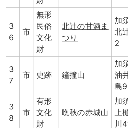
財
無形
加
3
民俗
北辻の甘酒ま
市
北辻
6
文化
つり
2
財
加
3
市
史跡
鐘撞山
油
7
島9
有形
加
3
市
文化
晩秋の赤城山
上
8
財
川4