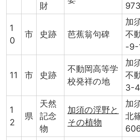
財
97
加
1
市
史跡
芭蕉翁句碑
不
0
-9-
加
不動岡高等学
11
市
史跡
不
校発祥の地
3-4
天然
加
1
加須の浮野と
県
記念
北
2
その植物
物
60