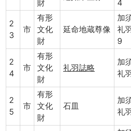
財
4
有形
加
2
市
文化
延命地蔵尊像
礼羽
3
財
9
有形
2
加
市
文化
礼羽誌略
4
礼
財
有形
2
加
市
文化
石皿
5
礼
財