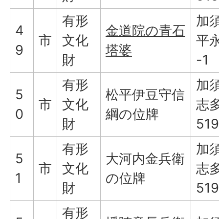
有形
加
4
金道院の青石
市
文化
平永
9
塔婆
財
-1
有形
加
5
松平伊豆守信
市
文化
志
0
綱の位牌
財
519
有形
加
5
大河内金兵衛
市
文化
志
1
の位牌
財
519
有形