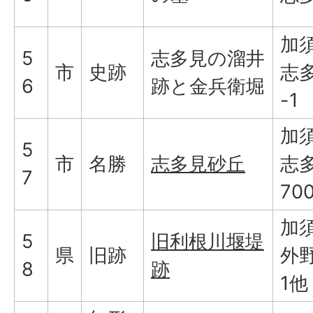
加
5
志多見の溜井
市
史跡
志多
6
跡と金兵衛堀
-1
加
5
市
名勝
志多見砂丘
志多
7
70
加
5
旧利根川堰堤
県
旧跡
外野
8
跡
1他