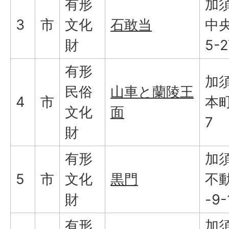
有形
加
3
市
文化
石敢当
中央
財
5-2
有形
加
民俗
山車と蘭陵王
4
市
本町
文化
面
7
財
有形
加
5
市
文化
黒門
不
財
-9-
有形
加