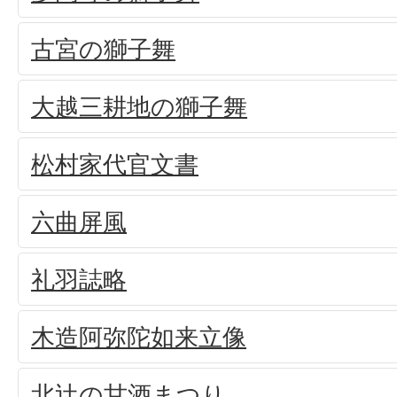
古宮の獅子舞
大越三耕地の獅子舞
松村家代官文書
六曲屏風
礼羽誌略
木造阿弥陀如来立像
北辻の甘酒まつり