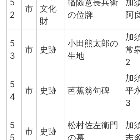
5
幡随意長兵衛
加
市
文化
2
の位牌
阿
財
加
5
小田熊太郎の
市
史跡
常泉
3
生地
2
加
5
市
史跡
芭蕉翁句碑
平永
4
3
5
松村佐左衛門
加
市
史跡
5
の墓
志