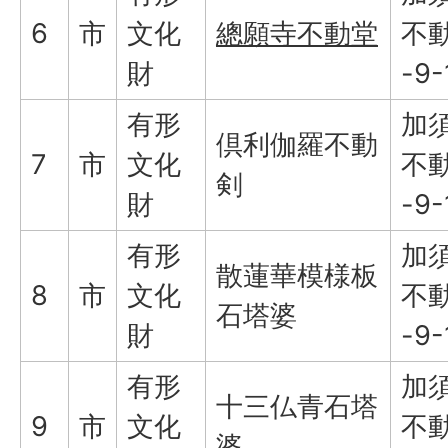
6
市
文化
總願寺不動堂
不
財
-9-
有形
加
倶利伽羅不動
7
市
文化
不
剣
財
-9-
有形
加
散蓮華模様板
8
市
文化
不
石塔婆
財
-9-
有形
加
十三仏青石塔
9
市
文化
不
婆