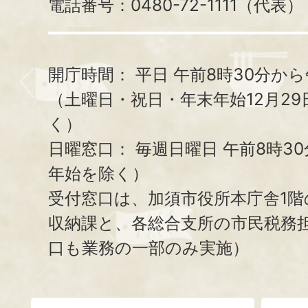
電話番号：0480-72-1111（代表）
開庁時間：
平日 午前8時30分から
（土曜日・祝日・年末年始12月29
く）
日曜窓口：
毎週日曜日 午前8時3
年始を除く）
受付窓口は、加須市役所本庁舎1階
収納課と、
各総合支所の市民税務
口も業務の一部のみ実施）