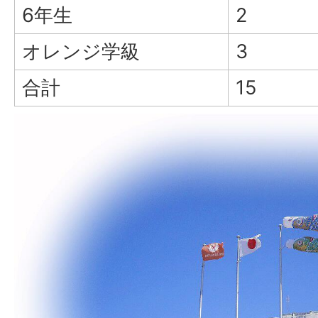
6年生
2
オレンジ学級
3
合計
15