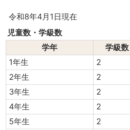
令和8年4月1日現在
児童数・学級数
学年
学級数
1年生
2
2年生
2
3年生
2
4年生
2
5年生
2