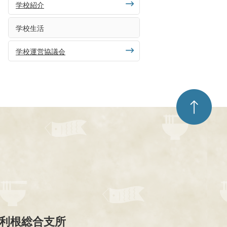
学校紹介
学校生活
学校運営協議会
ペ
ー
ジ
ト
ッ
プ
へ
利根総合支所