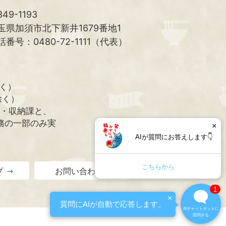
49-1193
玉県加須市北下新井1679番地1
話番号：0480-72-1111（代表）
除く）
除く）
課・収納課と、
務の一部のみ実
×
AIが質問にお答えします👇
こちらから
プ
お問い合わせ
1
×
質問にAIが自動で応答します。
AIチャットボットに
質問する