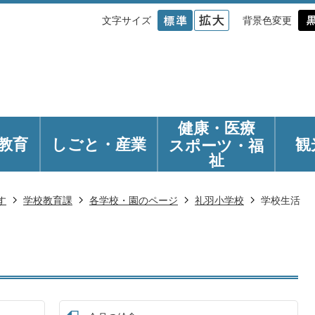
文字サイズ
背景色変更
健康・医療
教育
しごと・産業
観
スポーツ・福
祉
す
学校教育課
各学校・園のページ
礼羽小学校
学校生活