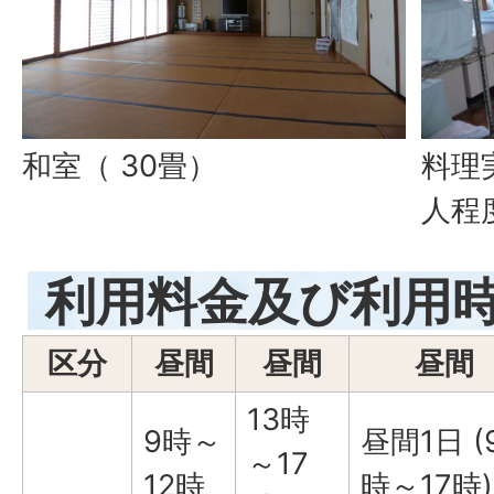
和室（ 30畳）
料理
人程
利用料金及び利用
区分
昼間
昼間
昼間
13時
9時～
昼間1日 (
～17
12時
時～17時)