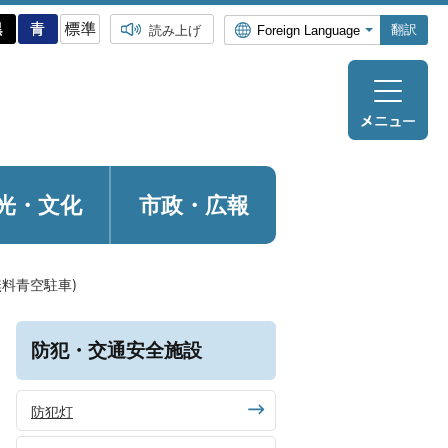
翻訳
読み上げ
光・
文化
市政・広報
料青空駐車)
防犯・交通安全施設
防犯灯