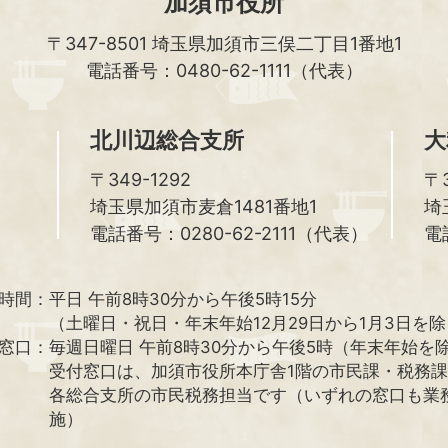
加須市役所
〒347-8501
埼玉県加須市三俣二丁目1番地1
電話番号：0480-62-1111（代表）
北川辺総合支所
大
〒349-1292
〒3
埼玉県加須市麦倉1481番地1
埼
電話番号：0280-62-2111（代表）
電
時間：
平日 午前8時30分から午後5時15分
（土曜日・祝日・年末年始12月29日から1月3日を
窓口：
毎週日曜日 午前8時30分から午後5時（年末年始を
受付窓口は、加須市役所本庁舎1階の市民課・税務
各総合支所の市民税務担当です（いずれの窓口も業
施）