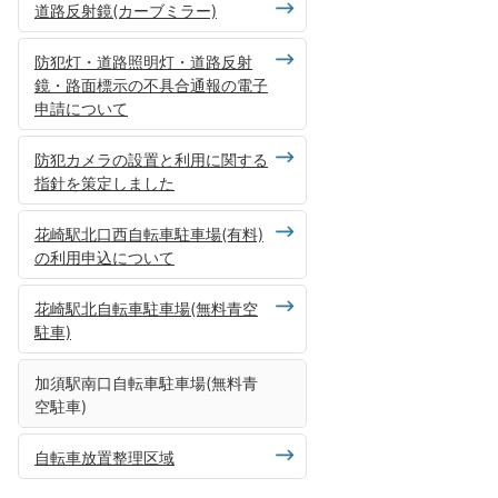
道路反射鏡(カーブミラー)
防犯灯・道路照明灯・道路反射
鏡・路面標示の不具合通報の電子
申請について
防犯カメラの設置と利用に関する
指針を策定しました
花崎駅北口西自転車駐車場(有料)
の利用申込について
花崎駅北自転車駐車場(無料青空
駐車)
加須駅南口自転車駐車場(無料青
空駐車)
自転車放置整理区域