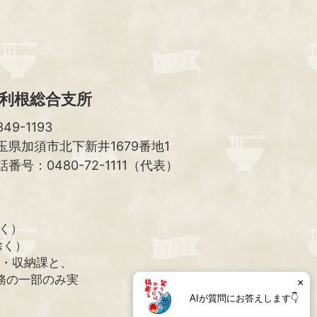
へ
利根総合支所
49-1193
玉県加須市北下新井1679番地1
話番号：0480-72-1111（代表）
除く）
除く）
課・収納課と、
務の一部のみ実
×
AIが質問にお答えします👇