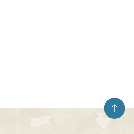
ペ
ー
ジ
ト
ッ
プ