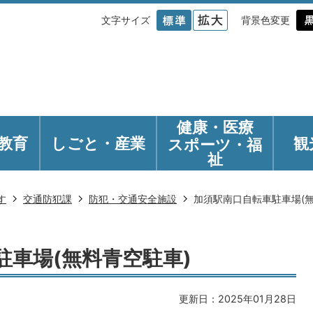
文字サイズ
背景色変更
健康・医療
教育
しごと・産業
観
スポーツ・福
祉
す
交通防犯課
防犯・交通安全施設
加須駅南口自転車駐車場(無
駐車場(無料青空駐車)
更新日：2025年01月28日