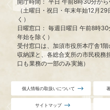
開庁時間：
平日 午前8時30分から
（土曜日・祝日・年末年始12月29
く）
日曜窓口：
毎週日曜日 午前8時3
年始を除く）
受付窓口は、加須市役所本庁舎1階
収納課と、
各総合支所の市民税務
口も業務の一部のみ実施）
個人情報の取扱いについて
サイトマップ