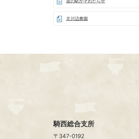
道の駅かぞわたらせ
北川辺農園
騎西総合支所
〒347-0192