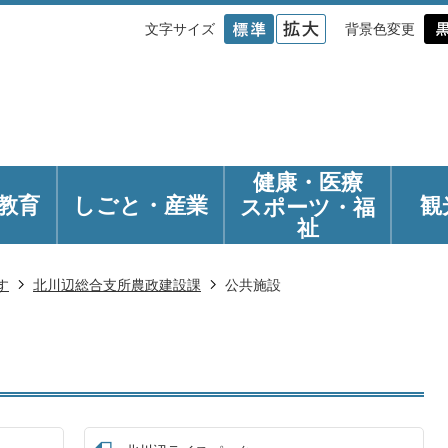
文字サイズ
背景色変更
健康・医療
教育
しごと・産業
観
スポーツ・福
祉
す
北川辺総合支所農政建設課
公共施設