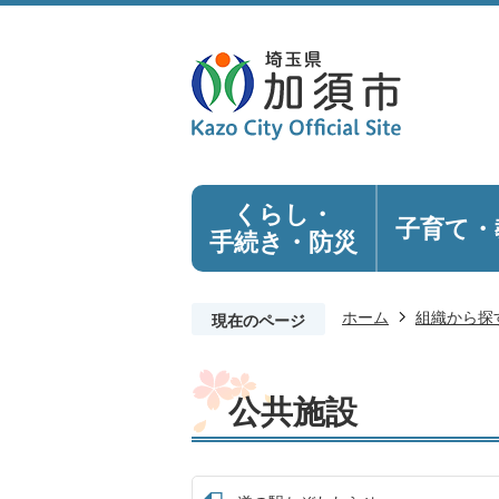
くらし・
子育て・
手続き
・防災
ホーム
組織から探
現在のページ
公共施設