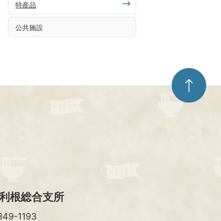
特産品
公共施設
ペ
ー
ジ
ト
ッ
プ
へ
利根総合支所
49-1193