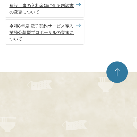
建設工事の入札金額に係る内訳書
の変更について
令和8年度 電子契約サービス導入
業務公募型プロポーザルの実施に
ついて
ペ
ー
ジ
ト
ッ
プ
へ