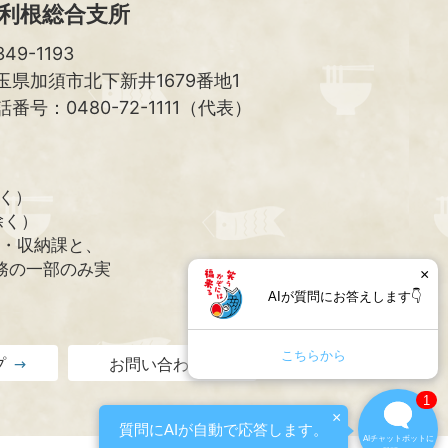
利根総合支所
49-1193
玉県加須市北下新井1679番地1
話番号：0480-72-1111（代表）
除く）
除く）
課・収納課と、
務の一部のみ実
×
AIが質問にお答えします👇
こちらから
プ
お問い合わせ
1
×
質問にAIが自動で応答します。
AIチャットボットに