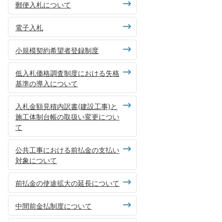
郵便入札について
電子入札
小規模契約希望者登録制度
低入札価格調査制度における失格
基準の導入について
入札金額見積内訳書(建設工事)と
施工体制台帳の取扱い変更につい
て
公共工事における前払金の支払い
対象について
前払金の使途拡大の延長について
中間前金払制度について