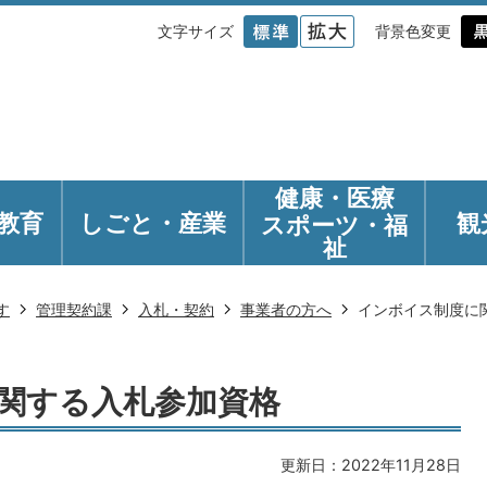
文字サイズ
背景色変更
健康・医療
教育
しごと・産業
観
スポーツ・福
祉
す
管理契約課
入札・契約
事業者の方へ
インボイス制度に
関する入札参加資格
更新日：2022年11月28日