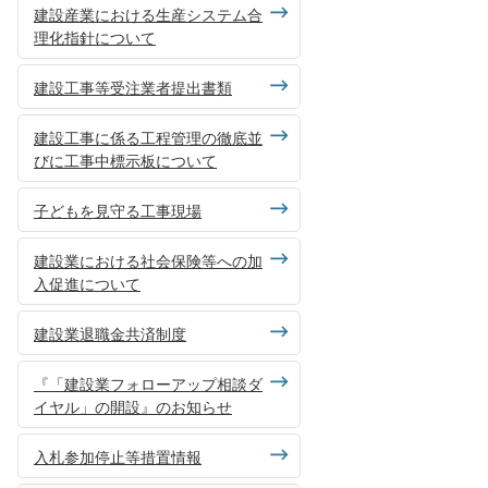
建設産業における生産システム合
理化指針について
建設工事等受注業者提出書類
建設工事に係る工程管理の徹底並
びに工事中標示板について
子どもを見守る工事現場
建設業における社会保険等への加
入促進について
建設業退職金共済制度
『「建設業フォローアップ相談ダ
イヤル」の開設』のお知らせ
入札参加停止等措置情報