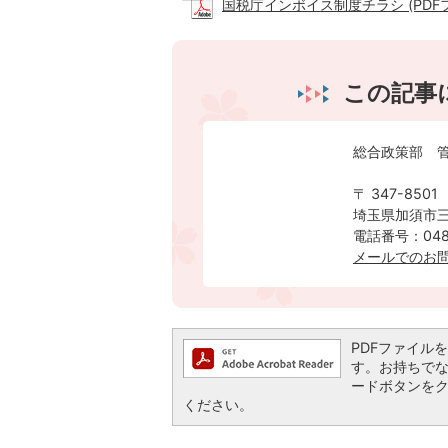
国税庁インボイス制度チラシ (PDFファイ
この記事
総合政策部 管
〒 347-8501
埼玉県加須市三
電話番号：0480
メールでのお
PDFファイルを閲
す。お持ちでない方
ードボタンを
ください。