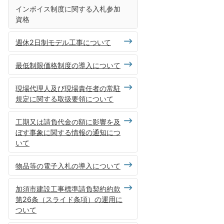
インボイス制度に関する入札参加
資格
週休2日制モデル工事について
最低制限価格制度の導入について
現場代理人及び現場責任者の常駐
規定に関する取扱要領について
工期又は請負代金の額に影響を及
ぼす事象に関する情報の通知につ
いて
物品等の電子入札の導入について
加須市建設工事標準請負契約約款
第26条（スライド条項）の運用に
ついて