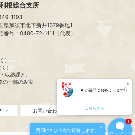
利根総合支所
49-1193
玉県加須市北下新井1679番地1
話番号：0480-72-1111（代表）
除く）
除く）
課・収納課と、
務の一部のみ実
×
AIが質問にお答えします👇
こちらから
プ
お問い合わせ
1
×
質問にAIが自動で応答します。
AIチャットボットに