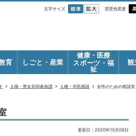
文字サイズ
背景色変更
健康・医療
教育
しごと・産業
観
スポーツ・福
祉
す
人権・男女共同参画課
人権・市民相談
女性のための相談室
室
更新日：2020年10月06日