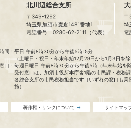
北川辺総合支所
大
〒349-1292
〒3
埼玉県加須市麦倉1481番地1
埼
電話番号：0280-62-2111（代表）
電
時間：
平日 午前8時30分から午後5時15分
（土曜日・祝日・年末年始12月29日から1月3日を
窓口：
毎週日曜日 午前8時30分から午後5時（年末年始を
受付窓口は、加須市役所本庁舎1階の市民課・税務
各総合支所の市民税務担当です（いずれの窓口も業
施）
著作権・リンクについて
サイトマッ