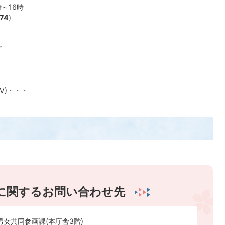
～16時
74
)
ど
V)・・・
に関するお問い合わせ先
男女共同参画課(本庁舎3階)