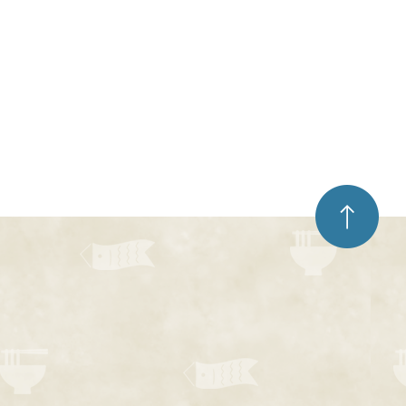
ペ
ー
ジ
ト
ッ
プ
へ