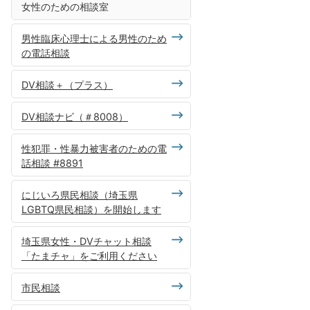
女性のための相談室
男性臨床心理士による男性のため
の電話相談
DV相談＋（プラス）
DV相談ナビ（＃8008）
性犯罪・性暴力被害者のための電
話相談 #8891
にじいろ県民相談（埼玉県
LGBTQ県民相談）を開始します
埼玉県女性・DVチャット相談
「たまチャ」をご利用ください
市民相談