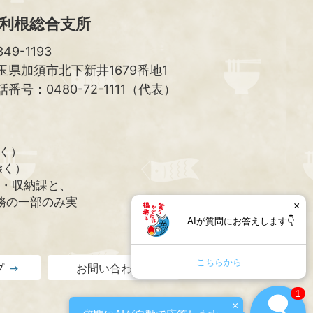
利根総合支所
49-1193
玉県加須市北下新井1679番地1
話番号：0480-72-1111（代表）
除く）
除く）
課・収納課と、
務の一部のみ実
×
AIが質問にお答えします👇
こちらから
プ
お問い合わせ
1
×