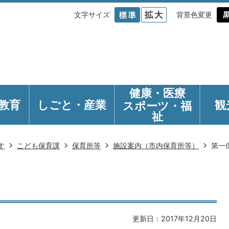
文字サイズ
背景色変更
健康・医療
教育
しごと・産業
観
スポーツ・福
祉
す
こども保育課
保育所等
施設案内（市内保育所等）
第一
更新日：2017年12月20日