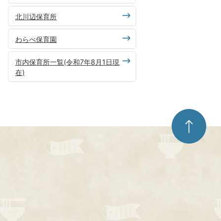
北川辺保育所
わらべ保育園
市内保育所一覧(令和7年8月1日現
在)
ペ
ー
ジ
ト
ッ
プ
へ