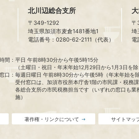
北川辺総合支所
大
〒349-1292
〒3
埼玉県加須市麦倉1481番地1
埼
電話番号：0280-62-2111（代表）
電
時間：
平日 午前8時30分から午後5時15分
（土曜日・祝日・年末年始12月29日から1月3日を
窓口：
毎週日曜日 午前8時30分から午後5時（年末年始を
受付窓口は、加須市役所本庁舎1階の市民課・税務
各総合支所の市民税務担当です（いずれの窓口も業
施）
著作権・リンクについて
サイトマッ