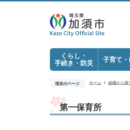
くらし・
子育て・
手続き
・防災
ホーム
組織から探
現在のページ
第一保育所