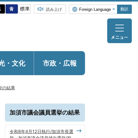
翻訳
読み上げ
光・
文化
市政・広報
挙の結果
加須市議会議員選挙の結果
令和8年4月12日執行/加須市長選
挙・加須市議会議員補欠選挙/投