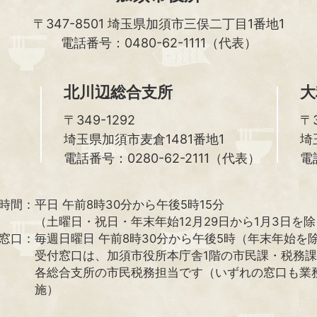
〒347-8501
埼玉県加須市三俣二丁目1番地1
電話番号：0480-62-1111（代表）
北川辺総合支所
大
〒349-1292
〒3
埼玉県加須市麦倉1481番地1
埼
電話番号：0280-62-2111（代表）
電
時間：
平日 午前8時30分から午後5時15分
（土曜日・祝日・年末年始12月29日から1月3日を
窓口：
毎週日曜日 午前8時30分から午後5時（年末年始を
受付窓口は、加須市役所本庁舎1階の市民課・税務
各総合支所の市民税務担当です（いずれの窓口も業
施）