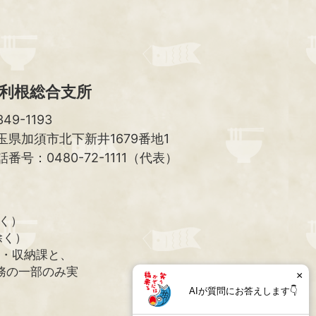
へ
利根総合支所
49-1193
玉県加須市北下新井1679番地1
話番号：0480-72-1111（代表）
除く）
除く）
課・収納課と、
務の一部のみ実
×
AIが質問にお答えします👇