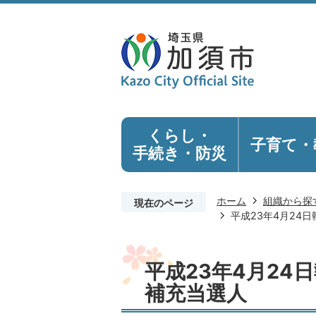
くらし・
子育て・
手続き
・防災
ホーム
組織から探
現在のページ
平成23年4月24
平成23年4月24
補充当選人