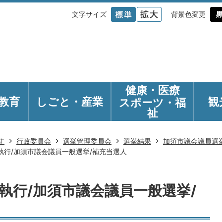
文字サイズ
背景色変更
健康・医療
教育
しごと・産業
観
スポーツ・福
祉
す
行政委員会
選挙管理委員会
選挙結果
加須市議会議員選
日執行/加須市議会議員一般選挙/補充当選人
日執行/加須市議会議員一般選挙/