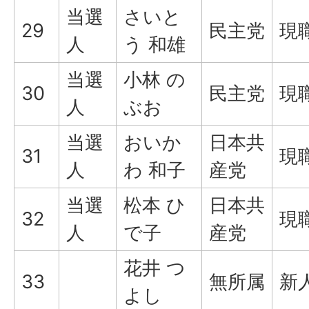
当選
さいと
29
民主党
現
人
う 和雄
当選
小林 の
30
民主党
現
人
ぶお
当選
おいか
日本共
31
現
人
わ 和子
産党
当選
松本 ひ
日本共
32
現
人
で子
産党
花井 つ
33
無所属
新
よし