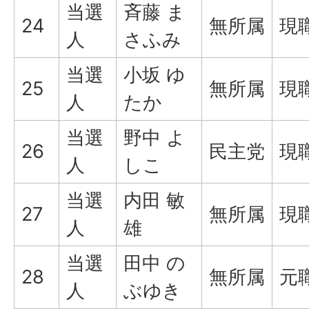
当選
斉藤 ま
24
無所属
現
人
さふみ
当選
小坂 ゆ
25
無所属
現
人
たか
当選
野中 よ
26
民主党
現
人
しこ
当選
内田 敏
27
無所属
現
人
雄
当選
田中 の
28
無所属
元
人
ぶゆき