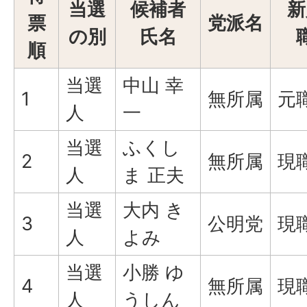
当選
候補者
新
票
党派名
の別
氏名
順
当選
中山 幸
1
無所属
元
人
一
当選
ふくし
2
無所属
現
人
ま 正夫
当選
大内 き
3
公明党
現
人
よみ
当選
小勝 ゆ
4
無所属
現
人
うしん