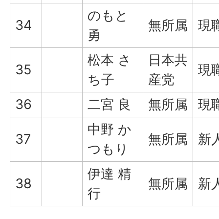
のもと
34
無所属
現
勇
松本 さ
日本共
35
現
ち子
産党
36
二宮 良
無所属
現
中野 か
37
無所属
新
つもり
伊達 精
38
無所属
新
行