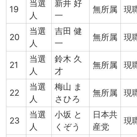
当選
新井 好
19
無所属
現
人
一
当選
吉田 健
20
無所属
現
人
一
当選
鈴木 久
21
無所属
現
人
才
当選
梅山 ま
22
無所属
現
人
さひろ
当選
小坂 と
日本共
23
現
人
くぞう
産党