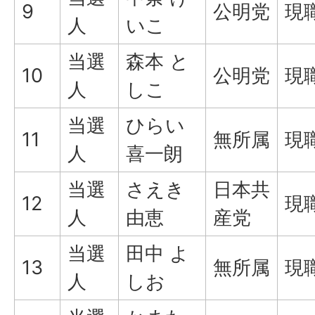
9
公明党
現
人
いこ
当選
森本 と
10
公明党
現
人
しこ
当選
ひらい
11
無所属
現
人
喜一朗
当選
さえき
日本共
12
現
人
由恵
産党
当選
田中 よ
13
無所属
現
人
しお