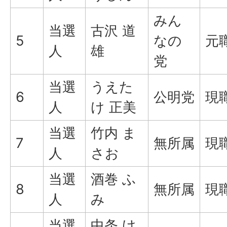
みん
当選
古沢 道
5
なの
元
人
雄
党
当選
うえた
6
公明党
現
人
け 正美
当選
竹内 ま
7
無所属
現
人
さお
当選
酒巻 ふ
8
無所属
現
人
み
当選
中条 け