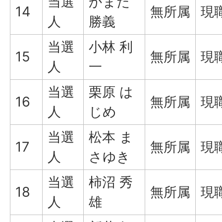
当選
かまた
14
無所属
現
人
勝義
当選
小林 利
15
無所属
現
人
一
当選
栗原 は
16
無所属
現
人
じめ
当選
松本 ま
17
無所属
現
人
さゆき
当選
柿沼 秀
18
無所属
現
人
雄