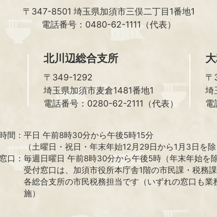
〒347-8501
埼玉県加須市三俣二丁目1番地1
電話番号：0480-62-1111（代表）
北川辺総合支所
大
〒349-1292
〒3
埼玉県加須市麦倉1481番地1
埼
電話番号：0280-62-2111（代表）
電
時間：
平日 午前8時30分から午後5時15分
（土曜日・祝日・年末年始12月29日から1月3日を
窓口：
毎週日曜日 午前8時30分から午後5時（年末年始を
受付窓口は、加須市役所本庁舎1階の市民課・税務
各総合支所の市民税務担当です（いずれの窓口も業
施）