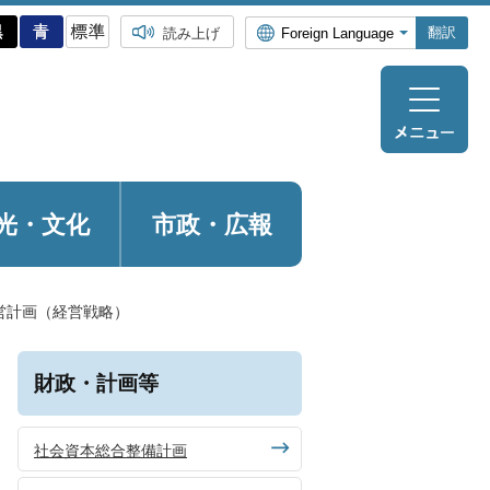
翻訳
読み上げ
光・
文化
市政・広報
営計画（経営戦略）
財政・計画等
社会資本総合整備計画