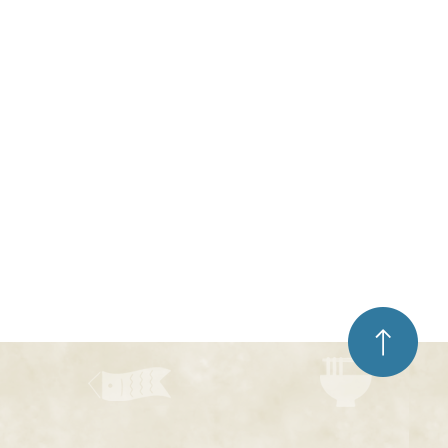
ペ
ー
ジ
ト
ッ
プ
へ