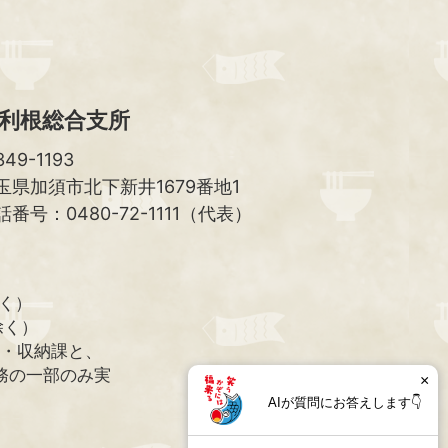
利根総合支所
49-1193
玉県加須市北下新井1679番地1
話番号：0480-72-1111（代表）
除く）
除く）
課・収納課と、
務の一部のみ実
×
AIが質問にお答えします👇