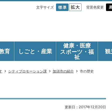
文字サイズ
背景色変更
健康・医療
教育
しごと・産業
観
スポーツ・福
祉
す
シティプロモーション課
加須市の紹介
市の歴史
更新日：2017年12月20日