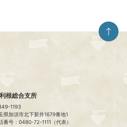
ペ
ー
ジ
ト
ッ
プ
へ
利根総合支所
49-1193
玉県加須市北下新井1679番地1
話番号：0480-72-1111（代表）