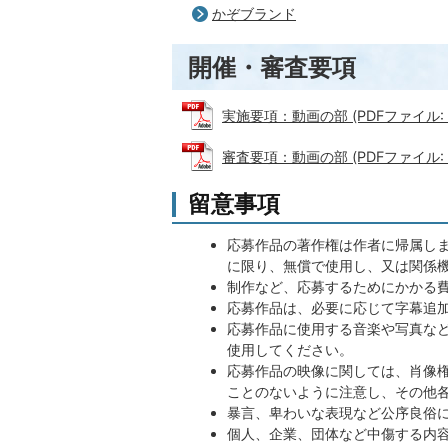
かぞブランド
開催・審査要項
実施要項：動画の部 (PDFファイル: 18
審査要項：動画の部 (PDFファイル: 56
留意事項
応募作品の著作権は作者に帰属しま
に限り、無償で使用し、又は関係
制作など、応募するためにかかる
応募作品は、必要に応じて字幕追
応募作品に使用する音楽や写真な
使用してください。
応募作品の映像に関しては、肖像
ことのないように注意し、その他
暴言、卑わいな表現など公序良俗
個人、企業、団体など中傷する内