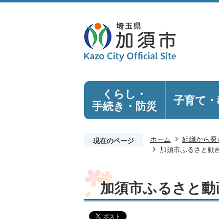
くらし・
子育て・
手続き
・防災
ホーム
組織から探
現在のページ
加須市ふるさと動
加須市ふるさと動