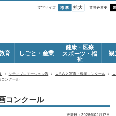
文字サイズ
背景色変更
健康・医療
教育
しごと・産業
観
スポーツ・福
祉
す
シティプロモーション課
ふるさと写真・動画コンクール
ふ
画コンクール
画コンクール
更新日：2025年02月17日