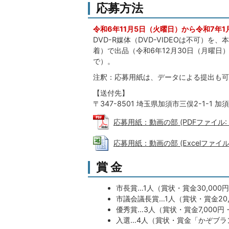
応募方法
令和6年11月5日（火曜日）から令和7年
DVD-R媒体（DVD-VIDEOは不可）
着）で出品（令和6年12月30日（月曜日）
で）。
注釈：応募用紙は、データによる提出も可
【送付先】
〒347-8501 埼玉県加須市三俣2-1-
応募用紙：動画の部 (PDFファイル: 19
応募用紙：動画の部 (Excelファイル: 
賞 金
市長賞…1人（賞状・賞金30,000
市議会議長賞…1人（賞状・賞金20,
優秀賞…3人（賞状・賞金7,000
入選…4人（賞状・賞金「かぞブラン