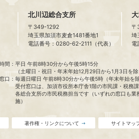
北川辺総合支所
大
〒349-1292
〒3
埼玉県加須市麦倉1481番地1
埼
電話番号：0280-62-2111（代表）
電
時間：
平日 午前8時30分から午後5時15分
（土曜日・祝日・年末年始12月29日から1月3日を
窓口：
毎週日曜日 午前8時30分から午後5時（年末年始を
受付窓口は、加須市役所本庁舎1階の市民課・税務
各総合支所の市民税務担当です（いずれの窓口も業
施）
著作権・リンクについて
サイトマッ