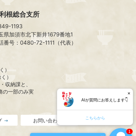
利根総合支所
49-1193
玉県加須市北下新井1679番地1
話番号：0480-72-1111（代表）
除く）
除く）
課・収納課と、
務の一部のみ実
×
AIが質問にお答えします👇
こちらから
プ
お問い合わせ
1