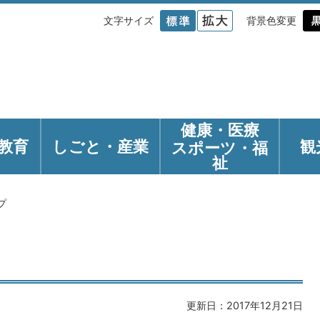
文字サイズ
背景色変更
健康・医療
教育
しごと・産業
観
スポーツ・福
祉
プ
更新日：2017年12月21日