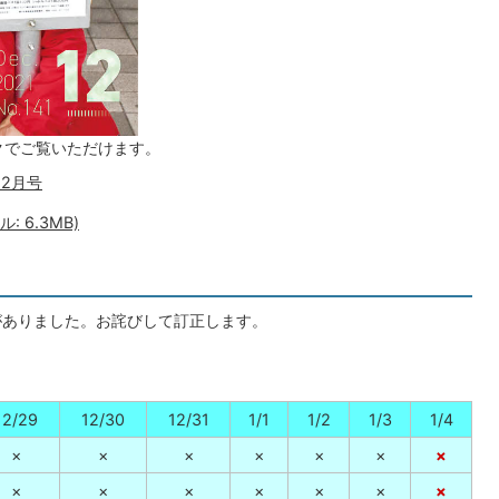
クでご覧いただけます。
12月号
: 6.3MB)
がありました。お詫びして訂正します。
12/29
12/30
12/31
1/1
1/2
1/3
1/4
×
×
×
×
×
×
×
×
×
×
×
×
×
×