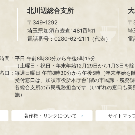
北川辺総合支所
大
〒349-1292
〒3
埼玉県加須市麦倉1481番地1
埼
電話番号：0280-62-2111（代表）
電
時間：
平日 午前8時30分から午後5時15分
（土曜日・祝日・年末年始12月29日から1月3日を
窓口：
毎週日曜日 午前8時30分から午後5時（年末年始を
受付窓口は、加須市役所本庁舎1階の市民課・税務
各総合支所の市民税務担当です（いずれの窓口も業
施）
著作権・リンクについて
サイトマッ