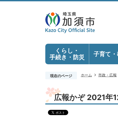
くらし・
子育て・
手続き
・防災
ホーム
市政・広報
現在のページ
広報かぞ 2021年