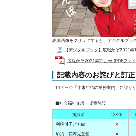
表紙画像をクリックすると、デジタルブッ
【デジタルブック】広報かぞ2021年
広報かぞ2021年12月号 (PDFファイル
記載内容のお詫びと訂正
14ページ「年末年始の業務案内」に誤り
■社会福祉施設・児童施設
施設名
12/28
利根川子ども館
×
加須・花崎児童館
×