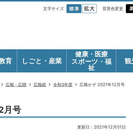
文字サイズ
背景色変更
健康・医療
教育
しごと・産業
観
スポーツ・福
祉
広報・広聴
広報紙
令和3年度
広報かぞ 2021年12月号
12月号
更新日：2021年12月01日