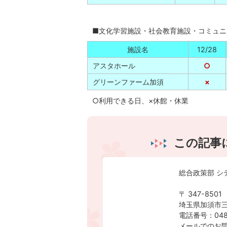
■文化学習施設・社会教育施設・コミュニ
施設名
12/28
アスタホール
○
グリーンファーム加須
×
○利用できる日、×休館・休業
この記事
総合政策部 シ
〒 347-8501
埼玉県加須市三
電話番号：0480
メールでのお