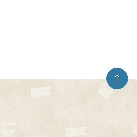
ペ
ー
ジ
ト
ッ
プ
へ