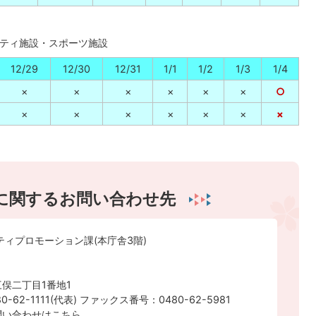
ティ施設・スポーツ施設
12/29
12/30
12/31
1/1
1/2
1/3
1/4
×
×
×
×
×
×
○
×
×
×
×
×
×
×
に関するお問い合わせ先
ティプロモーション課(本庁舎3階)
俣二丁目1番地1
-62-1111(代表) ファックス番号：0480-62-5981
問い合わせはこちら