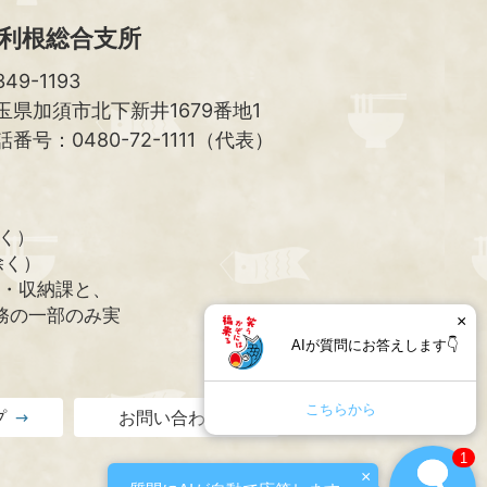
利根総合支所
49-1193
玉県加須市北下新井1679番地1
話番号：0480-72-1111（代表）
除く）
除く）
課・収納課と、
務の一部のみ実
×
AIが質問にお答えします👇
こちらから
プ
お問い合わせ
1
×