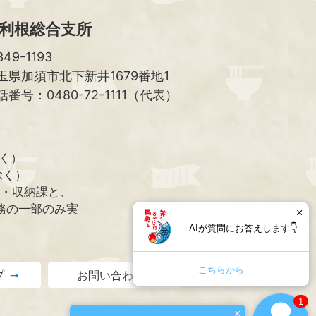
利根総合支所
49-1193
玉県加須市北下新井1679番地1
話番号：0480-72-1111（代表）
除く）
除く）
課・収納課と、
務の一部のみ実
×
AIが質問にお答えします👇
こちらから
プ
お問い合わせ
1
×