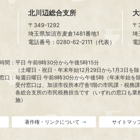
北川辺総合支所
大
〒349-1292
〒3
埼玉県加須市麦倉1481番地1
埼
電話番号：0280-62-2111（代表）
電
時間：
平日 午前8時30分から午後5時15分
（土曜日・祝日・年末年始12月29日から1月3日を
窓口：
毎週日曜日 午前8時30分から午後5時（年末年始を
受付窓口は、加須市役所本庁舎1階の市民課・税務
各総合支所の市民税務担当です（いずれの窓口も業
施）
著作権・リンクについて
サイトマッ