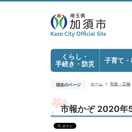
くらし・
子育て・
手続き
・防災
ホーム
市政・広報
現在のページ
市報かぞ 2020年