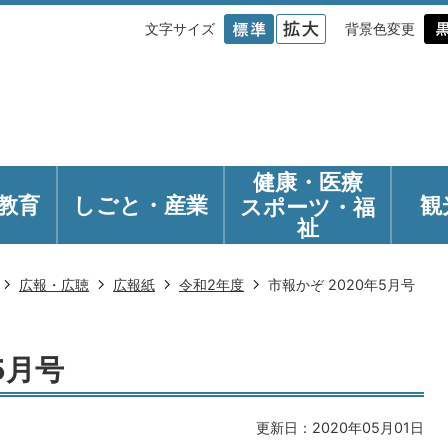
文字サイズ
背景色変更
健康・医療
教育
しごと・産業
観
スポーツ・福
祉
広報・広聴
広報紙
令和2年度
市報かぞ 2020年5月号
5月号
更新日：2020年05月01日