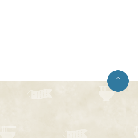
ペ
ー
ジ
ト
ッ
プ
へ