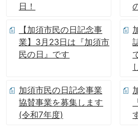
日！
【加須市民の日記念事
業】3月23日は『加須市
民の日』です
加須市民の日記念事業
協賛事業を募集します
(令和7年度)