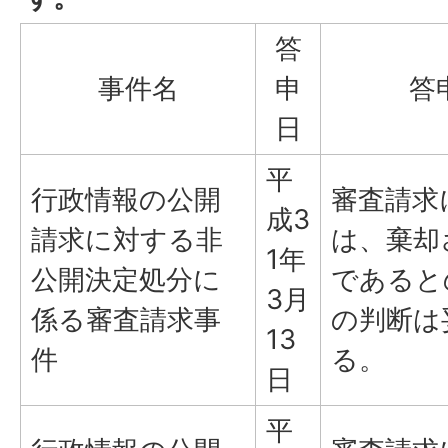
答
事件名
申
答
日
平
行政情報の公開
審査請求
成3
請求に対する非
は、棄却
1年
公開決定処分に
であると
3月
係る審査請求事
の判断は
13
件
る。
日
平