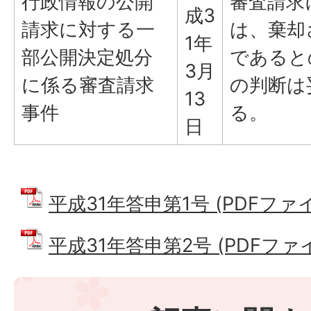
行政情報の公開
審査請求
成3
請求に対する一
は、棄却
1年
部公開決定処分
であると
3月
に係る審査請求
の判断は
13
事件
る。
日
平成31年答申第1号 (PDFファイル
平成31年答申第2号 (PDFファイル