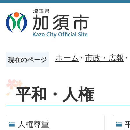
ホーム
市政・広報
現在のページ
平和・人権
人権尊重