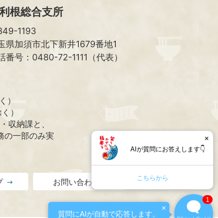
利根総合支所
49-1193
玉県加須市北下新井1679番地1
話番号：0480-72-1111（代表）
除く）
除く）
課・収納課と、
務の一部のみ実
×
AIが質問にお答えします👇
こちらから
プ
お問い合わせ
1
×
質問にAIが自動で応答します。