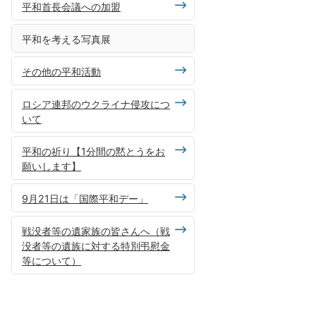
平和首長会議への加盟
平和を考える写真展
その他の平和活動
ロシア連邦のウクライナ侵攻につ
いて
平和の祈り【1分間の黙とうをお
願いします】
9月21日は「国際平和デー」
戦没者等の遺家族の皆さんへ（戦
没者等の遺族に対する特別弔慰金
等について）