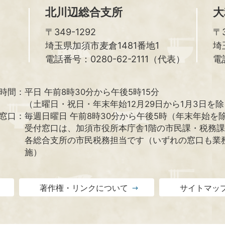
北川辺総合支所
大
〒349-1292
〒3
埼玉県加須市麦倉1481番地1
埼
電話番号：0280-62-2111（代表）
電
時間：
平日 午前8時30分から午後5時15分
（土曜日・祝日・年末年始12月29日から1月3日を
窓口：
毎週日曜日 午前8時30分から午後5時（年末年始を
受付窓口は、加須市役所本庁舎1階の市民課・税務
各総合支所の市民税務担当です（いずれの窓口も業
施）
著作権・リンクについて
サイトマッ