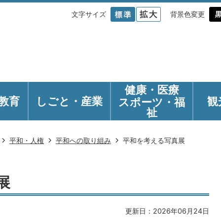
文字サイズ
背景色変更
健康・医療
教育
しごと・産業
観
スポーツ・福
祉
平和・人権
平和への取り組み
平和を考える写真展
展
更新日：2026年06月24日