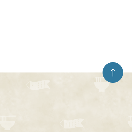
ペ
ー
ジ
ト
ッ
プ
へ