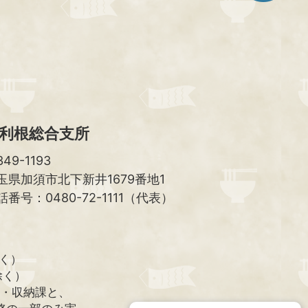
ト
ッ
プ
へ
利根総合支所
49-1193
玉県加須市北下新井1679番地1
話番号：0480-72-1111（代表）
除く）
除く）
課・収納課と、