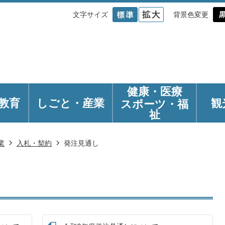
文字サイズ
背景色変更
健康・医療
教育
しごと・産業
観
スポーツ・福
祉
業
入札・契約
発注見通し