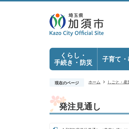
くらし・
子育て・
手続き
・防災
ホーム
しごと・産
現在のページ
発注見通し