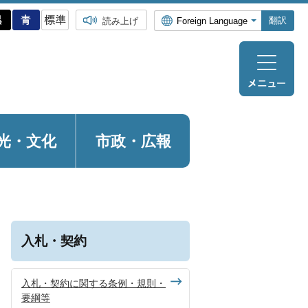
翻訳
読み上げ
光・
文化
市政・広報
入札・契約
入札・契約に関する条例・規則・
要綱等