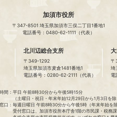
加須市役所
〒347-8501
埼玉県加須市三俣二丁目1番地1
電話番号：0480-62-1111（代表）
北川辺総合支所
大
〒349-1292
〒3
埼玉県加須市麦倉1481番地1
埼
電話番号：0280-62-2111（代表）
電
時間：
平日 午前8時30分から午後5時15分
（土曜日・祝日・年末年始12月29日から1月3日を
窓口：
毎週日曜日 午前8時30分から午後5時（年末年始を
受付窓口は、加須市役所本庁舎1階の市民課・税務