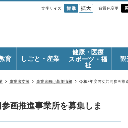
文字サイズ
背景色変更
健康・医療
教育
しごと・産業
観
スポーツ・福
祉
業
事業者支援
事業者向け募集情報
令和7年度男女共同参画推
同参画推進事業所を募集しま