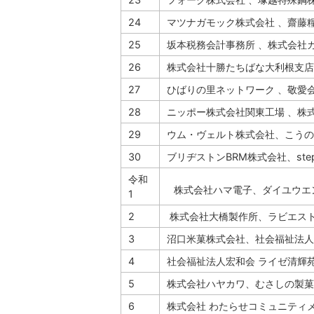
24
マツナガモック株式会社 、齋藤
25
坂本税務会計事務所 、株式会社
26
株式会社十勝たちばな大利根支店
27
ひばりの里ネットワーク 、敬愛
28
ニッポー株式会社関東工場 、株
29
ウム・ヴェルト株式会社、こうの
30
ブリヂストンBRM株式会社、step 
令和
株式会社ハマ電子、ダイユウエ
1
2
株式会社大橋製作所、ラビエス
3
沼口米菓株式会社、社会福祉法人
4
社会福祉法人宏和会 ライゼ清輝苑
5
株式会社ハヤカワ、むさしの製菓
6
株式会社 わたらせコミュニティ