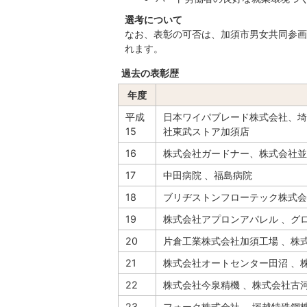
選考について
なお、表彰の可否は、加須市男女共同参画
れます。
過去の表彰歴
年度
平成
日本ワイパブレード株式会社、埼
15
社東武ストア加須店
16
株式会社ガードナー、株式会社並
17
中田病院 、福島病院
18
ブリヂストンフローテック株式会
19
株式会社アプロンアパレル 、グ
20
片倉工業株式会社加須工場 、株
21
株式会社オートセンター田沼 、
22
株式会社今泉精機 、株式会社古
23
フォーク株式会社 、塚越特殊鋼