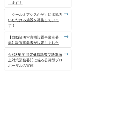
します！
「クールオアシスかぞ」に御協力
いただける施設を募集していま
す！
【自動証明写真機設置事業者募
集】設置事業者が決定しました
令和8年度 特定健康診査受診率向
上対策業務委託に係る公募型プロ
ポーザルの実施