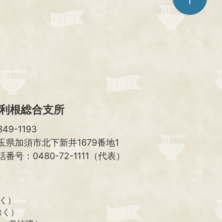
ジ
ト
ッ
プ
へ
利根総合支所
49-1193
玉県加須市北下新井1679番地1
話番号：0480-72-1111（代表）
除く）
除く）