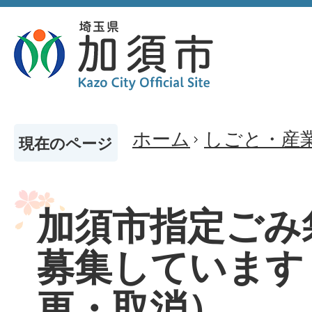
ホーム
しごと・産
現在のページ
加須市指定ごみ
募集しています
更・取消）