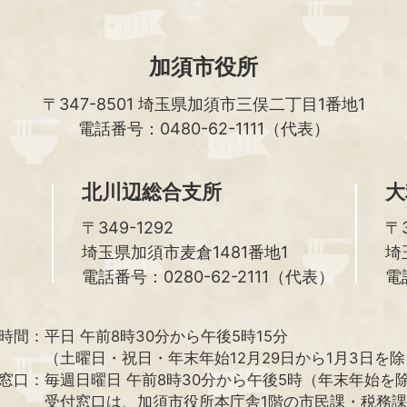
加須市役所
〒347-8501
埼玉県加須市三俣二丁目1番地1
電話番号：0480-62-1111（代表）
北川辺総合支所
大
〒349-1292
〒3
埼玉県加須市麦倉1481番地1
埼
電話番号：0280-62-2111（代表）
電
時間：
平日 午前8時30分から午後5時15分
（土曜日・祝日・年末年始12月29日から1月3日を
窓口：
毎週日曜日 午前8時30分から午後5時（年末年始を
受付窓口は、加須市役所本庁舎1階の市民課・税務