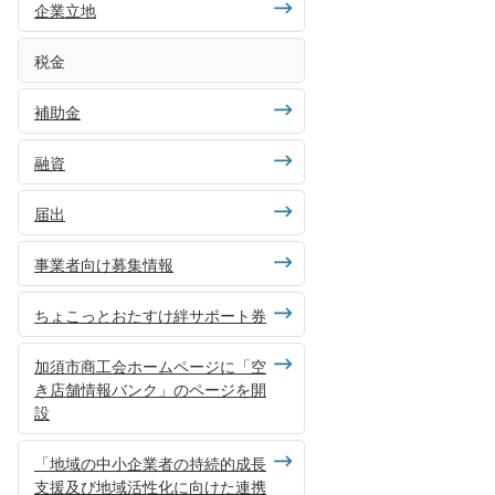
企業立地
税金
補助金
融資
届出
事業者向け募集情報
ちょこっとおたすけ絆サポート券
加須市商工会ホームページに「空
き店舗情報バンク」のページを開
設
「地域の中小企業者の持続的成長
支援及び地域活性化に向けた連携