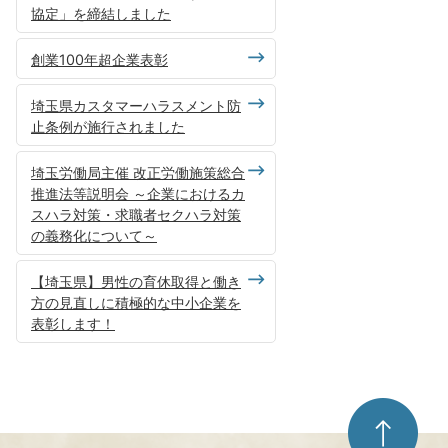
協定」を締結しました
創業100年超企業表彰
埼玉県カスタマーハラスメント防
止条例が施行されました
埼玉労働局主催 改正労働施策総合
推進法等説明会 ～企業におけるカ
スハラ対策・求職者セクハラ対策
の義務化について～
【埼玉県】男性の育休取得と働き
方の見直しに積極的な中小企業を
表彰します！
ペ
ー