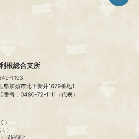
ジ
ト
ッ
プ
へ
利根総合支所
49-1193
玉県加須市北下新井1679番地1
話番号：0480-72-1111（代表）
除く）
除く）
課・収納課と、