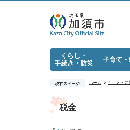
くらし・
子育て・
手続き
・防災
ホーム
しごと・産
現在のページ
税金