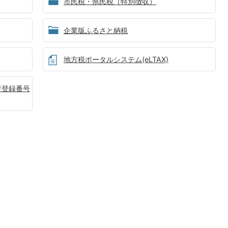
市民税・県民税（特別徴収）
企業版ふるさと納税
地方税ポータルシステム(eLTAX)
者登録番号