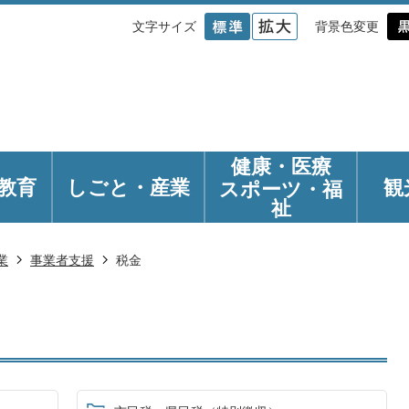
文字サイズ
背景色変更
健康・医療
教育
しごと・産業
観
スポーツ・福
祉
業
事業者支援
税金