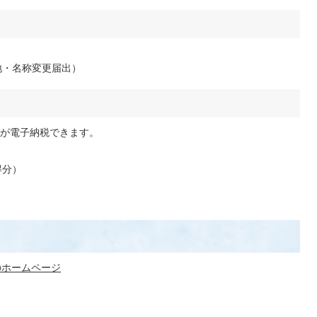
）
地・名称変更届出）
税が電子納税できます。
得分）
のホームページ