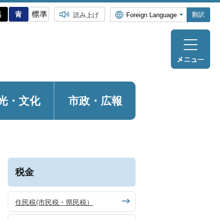
翻訳
読み上げ
光・
文化
市政・広報
税金
住民税(市民税・県民税）