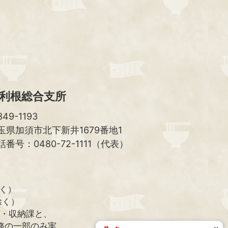
ト
ッ
プ
へ
利根総合支所
49-1193
玉県加須市北下新井1679番地1
話番号：0480-72-1111（代表）
除く）
除く）
課・収納課と、
務の一部のみ実