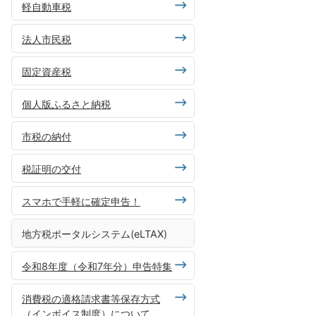
軽自動車税
法人市民税
固定資産税
個人版ふるさと納税
市税の納付
税証明の交付
スマホで手軽に確定申告！
地方税ポータルシステム(eLTAX)
令和8年度（令和7年分）申告特集
消費税の適格請求書等保存方式
（インボイス制度）について