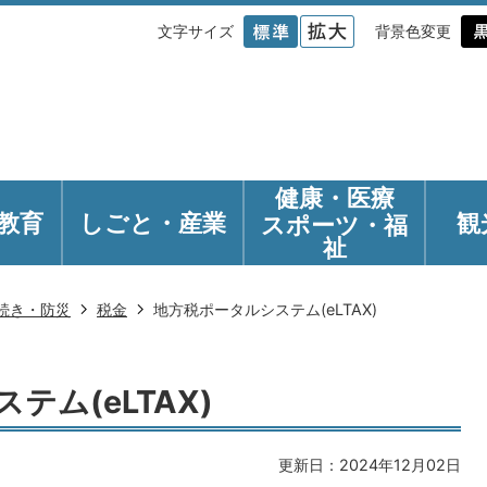
文字サイズ
背景色変更
健康・医療
教育
しごと・産業
観
スポーツ・福
祉
続き・防災
税金
地方税ポータルシステム(eLTAX)
テム(eLTAX)
更新日：2024年12月02日