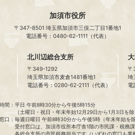
加須市役所
〒347-8501
埼玉県加須市三俣二丁目1番地1
電話番号：0480-62-1111（代表）
北川辺総合支所
大
〒349-1292
〒3
埼玉県加須市麦倉1481番地1
埼
電話番号：0280-62-2111（代表）
電
時間：
平日 午前8時30分から午後5時15分
（土曜日・祝日・年末年始12月29日から1月3日を
窓口：
毎週日曜日 午前8時30分から午後5時（年末年始を
受付窓口は、加須市役所本庁舎1階の市民課・税務
各総合支所の市民税務担当です（いずれの窓口も業