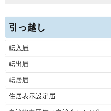
引っ越し
転入届
転出届
転居届
住居表示設定届