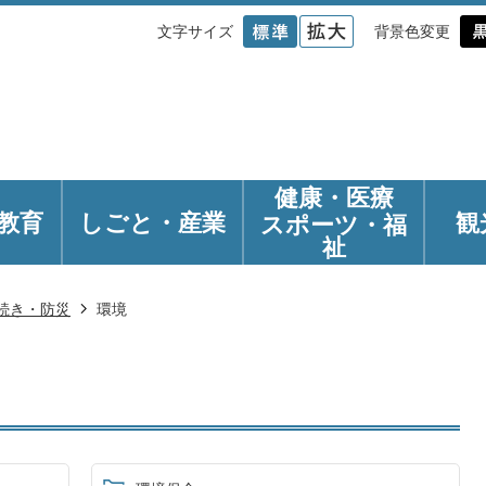
文字サイズ
背景色変更
健康・医療
教育
しごと・産業
観
スポーツ・福
祉
続き・防災
環境