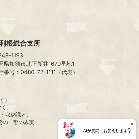
へ
利根総合支所
49-1193
玉県加須市北下新井1679番地1
話番号：0480-72-1111（代表）
除く）
除く）
課・収納課と、
務の一部のみ実
×
AIが質問にお答えします👇