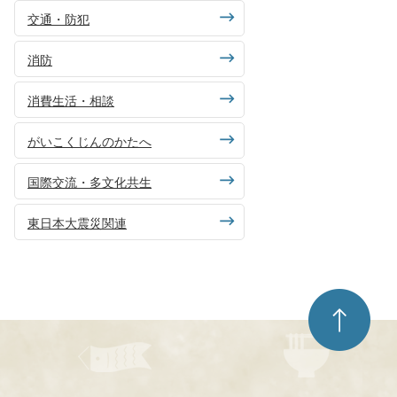
交通・防犯
消防
消費生活・相談
がいこくじんのかたへ
国際交流・多文化共生
東日本大震災関連
ペ
ー
ジ
ト
ッ
プ