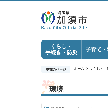
くらし・
子育て・
手続き
・防災
ホーム
くらし・手
現在のページ
環境