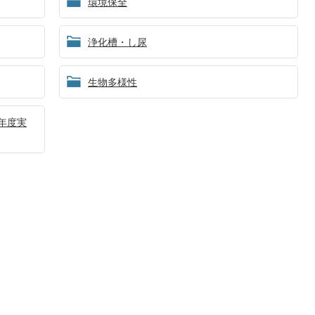
環境保全
浄化槽・し尿
生物多様性
年度実