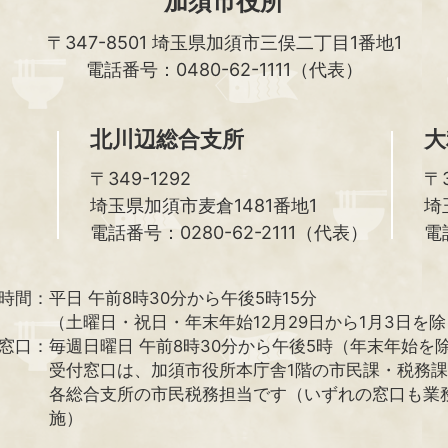
加須市役所
〒347-8501
埼玉県加須市三俣二丁目1番地1
電話番号：0480-62-1111（代表）
北川辺総合支所
大
〒349-1292
〒3
埼玉県加須市麦倉1481番地1
埼
電話番号：0280-62-2111（代表）
電
時間：
平日 午前8時30分から午後5時15分
（土曜日・祝日・年末年始12月29日から1月3日を
窓口：
毎週日曜日 午前8時30分から午後5時（年末年始を
受付窓口は、加須市役所本庁舎1階の市民課・税務
各総合支所の市民税務担当です（いずれの窓口も業
施）