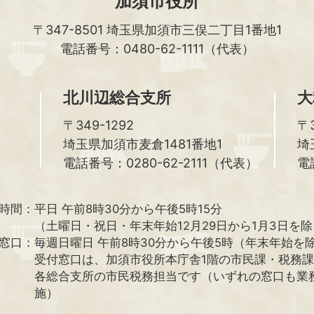
加須市役所
〒347-8501
埼玉県加須市三俣二丁目1番地1
電話番号：0480-62-1111（代表）
北川辺総合支所
大
〒349-1292
〒3
埼玉県加須市麦倉1481番地1
埼
電話番号：0280-62-2111（代表）
電
時間：
平日 午前8時30分から午後5時15分
（土曜日・祝日・年末年始12月29日から1月3日を
窓口：
毎週日曜日 午前8時30分から午後5時（年末年始を
受付窓口は、加須市役所本庁舎1階の市民課・税務
各総合支所の市民税務担当です（いずれの窓口も業
施）