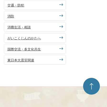
交通・防犯
消防
消費生活・相談
がいこくじんのかたへ
国際交流・多文化共生
東日本大震災関連
ペ
ー
ジ
ト
ッ
プ