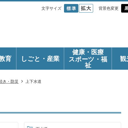
文字サイズ
背景色変更
健康・医療
教育
しごと・産業
観
スポーツ・福
祉
続き・防災
上下水道