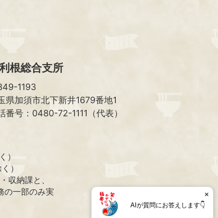
へ
利根総合支所
49-1193
玉県加須市北下新井1679番地1
話番号：0480-72-1111（代表）
除く）
除く）
課・収納課と、
務の一部のみ実
×
AIが質問にお答えします👇