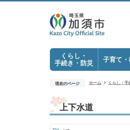
くらし・
子育て・
手続き
・防災
ホーム
くらし・手
現在のページ
上下水道