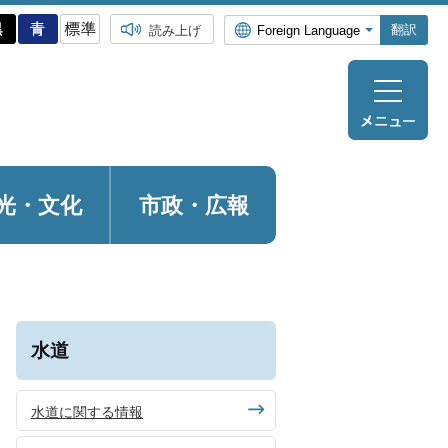
翻訳
読み上げ
光・
文化
市政・広報
水道
水道に関する情報