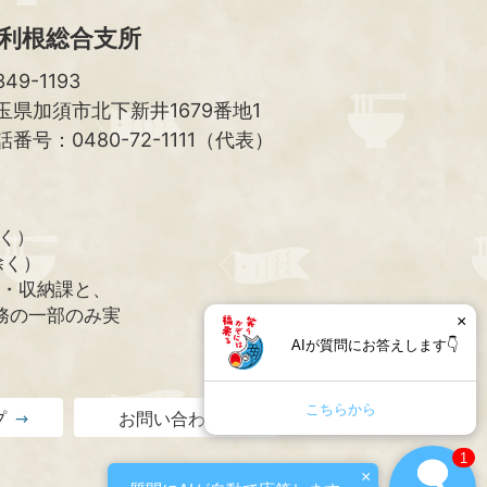
利根総合支所
49-1193
玉県加須市北下新井1679番地1
話番号：0480-72-1111（代表）
除く）
除く）
課・収納課と、
務の一部のみ実
×
AIが質問にお答えします👇
こちらから
プ
お問い合わせ
1
×