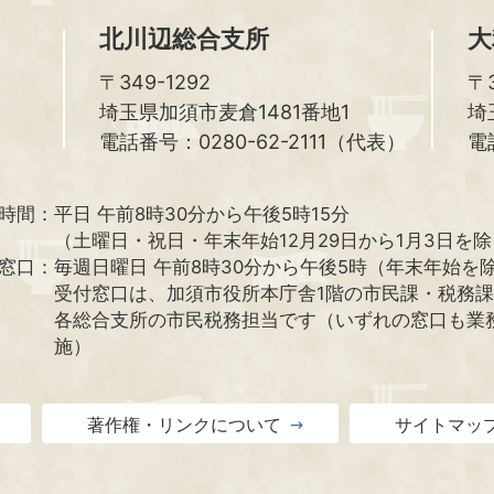
北川辺総合支所
大
〒349-1292
〒3
埼玉県加須市麦倉1481番地1
埼
電話番号：0280-62-2111（代表）
電
時間：
平日 午前8時30分から午後5時15分
（土曜日・祝日・年末年始12月29日から1月3日を
窓口：
毎週日曜日 午前8時30分から午後5時（年末年始を
受付窓口は、加須市役所本庁舎1階の市民課・税務
各総合支所の市民税務担当です（いずれの窓口も業
施）
著作権・リンクについて
サイトマッ