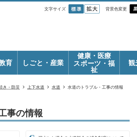
文字サイズ
背景色変更
健康・医療
教育
しごと・産業
観
スポーツ・福
祉
続き・防災
上下水道
水道
水道のトラブル・工事の情報
工事の情報