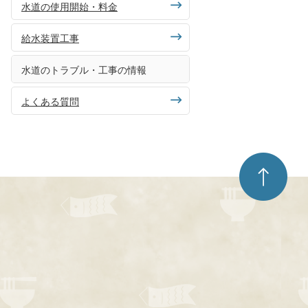
水道の使用開始・料金
給水装置工事
水道のトラブル・工事の情報
よくある質問
ペ
ー
ジ
ト
ッ
プ
へ