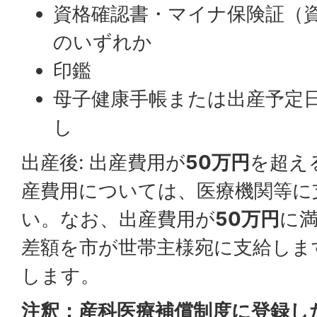
資格確認書・マイナ保険証（
のいずれか
印鑑
母子健康手帳または出産予定
し
出産後: 出産費用が
50万円
を超え
産費用については、医療機関等に
い。なお、出産費用が
50万円
に
差額を市が世帯主様宛に支給しま
します。
注釈：産科医療補償制度に登録し