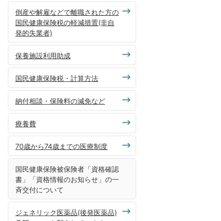
倒産や解雇などで離職された方の
国民健康保険税の軽減措置(非自
発的失業者)
保養施設利用助成
国民健康保険税・計算方法
納付相談・保険料の減免など
療養費
70歳から74歳までの医療制度
国民健康保険被保険者「資格確認
書」「資格情報のお知らせ」の一
斉交付について
ジェネリック医薬品(後発医薬品)