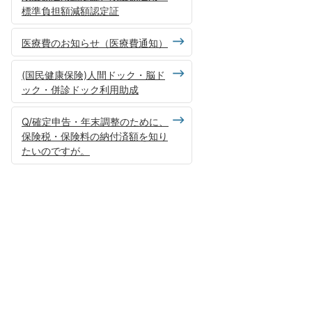
標準負担額減額認定証
医療費のお知らせ（医療費通知）
(国民健康保険)人間ドック・脳ド
ック・併診ドック利用助成
Q/確定申告・年末調整のために、
保険税・保険料の納付済額を知り
たいのですが。