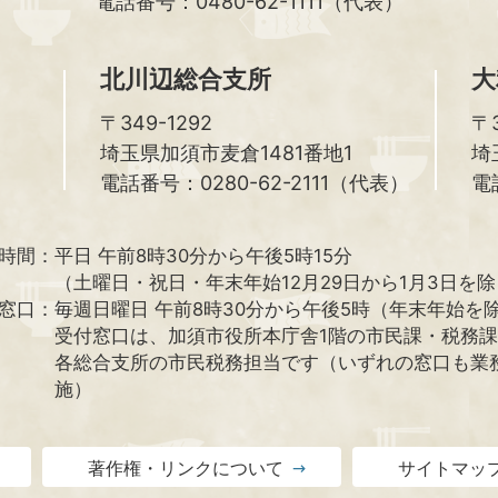
電話番号：0480-62-1111（代表）
北川辺総合支所
大
〒349-1292
〒3
埼玉県加須市麦倉1481番地1
埼
電話番号：0280-62-2111（代表）
電
時間：
平日 午前8時30分から午後5時15分
（土曜日・祝日・年末年始12月29日から1月3日を
窓口：
毎週日曜日 午前8時30分から午後5時（年末年始を
受付窓口は、加須市役所本庁舎1階の市民課・税務
各総合支所の市民税務担当です（いずれの窓口も業
施）
著作権・リンクについて
サイトマッ