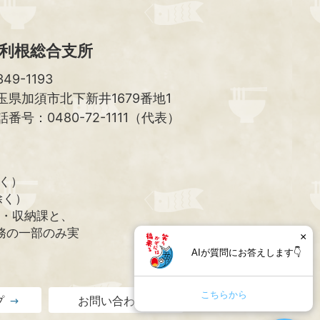
利根総合支所
49-1193
玉県加須市北下新井1679番地1
話番号：0480-72-1111（代表）
除く）
除く）
課・収納課と、
務の一部のみ実
×
AIが質問にお答えします👇
こちらから
プ
お問い合わせ