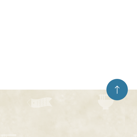
ペ
ー
ジ
ト
ッ
プ
へ